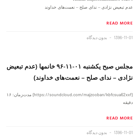
عدم تبعیض نژادی – ندای صلح – نعمت‌های خداوند
READ MORE
1396-11-01
بدون دیدگاه
مجلس صبح یکشنبه ۰۱-۱۱-۹۶ خانمها (عدم تبعیض
نژادی – ندای صلح – نعمت‌های خداوند)
{https://soundcloud.com/majzooban/kbfcsua62xxf} مدت‌زمان: ۱۶
دقیقه
READ MORE
1396-11-01
بدون دیدگاه