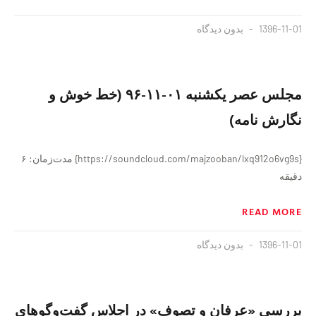
1396-11-01
بدون دیدگاه
مجلس عصر یکشنبه ۰۱-۱۱-۹۶ (خط خوش و
نگارش نامه)
{https://soundcloud.com/majzooban/lxq912o6vg9s} مدت‌زمان: ۶
دقیقه
READ MORE
1396-11-01
بدون دیدگاه
بررسی «عرفان و تصوف» در اجلاس گفت‌و‌گوهای