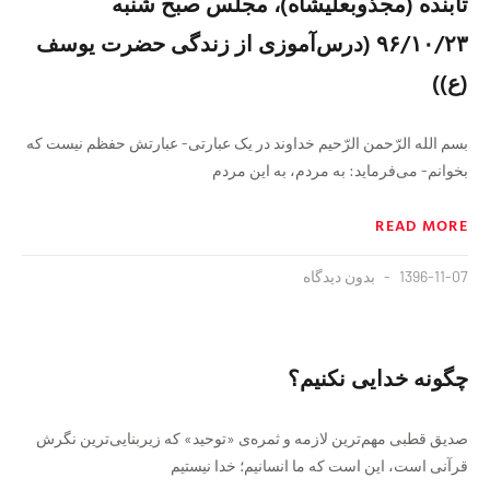
تابنده (مجذوبعلیشاه)، مجلس صبح شنبه
۹۶/۱۰/۲۳ (درس‌آموزی از زندگی حضرت یوسف
(ع))
بسم الله الرّحمن الرّحیم خداوند در یک عبارتی- عبارتش حفظم نیست که
بخوانم- می‌فرماید: به مردم، به این مردم
READ MORE
1396-11-07
بدون دیدگاه
چگونه خدایی نکنیم؟
صدیق قطبی مهم‌ترین لازمه و ثمره‌ی «توحید» که زیربنایی‌ترین نگرش
قرآنی است، این است که ما انسانیم؛ خدا نیستیم