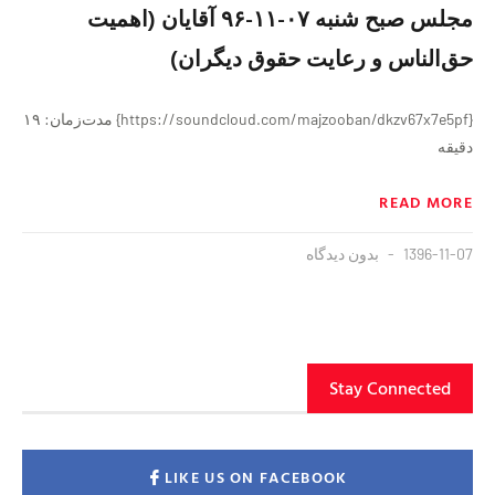
مجلس صبح شنبه ۰۷-۱۱-۹۶ آقایان (اهمیت
حق‌الناس و رعایت حقوق دیگران)
{https://soundcloud.com/majzooban/dkzv67x7e5pf} مدت‌زمان: ۱۹
دقیقه
READ MORE
1396-11-07
بدون دیدگاه
Stay Connected
LIKE US ON FACEBOOK