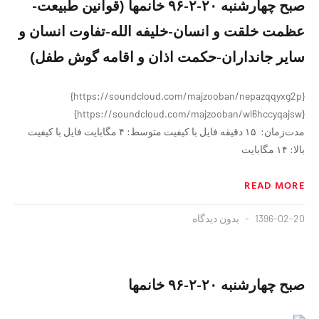
صبح چهارشنبه ٢٠-٢-٩۶ خانمها (قوانین طبیعت-
عظمت خلقت و انسان-خلیفه الله-تفاوت انسان و
سایر جانداران-حکمت اذان و اقامه گوش طفل)
{https://soundcloud.com/majzooban/nepazqqyxg2p}
{https://soundcloud.com/majzooban/wl6hccyqajsw}
مدت‌زمان: ۱۵ دقيقه فايل با کیفیت متوسط: ۴ مگابایت فايل با کیفیت
بالا: ۱۴ مگابایت
READ MORE
1396-02-20
بدون دیدگاه
صبح چهارشنبه ٢٠-٢-٩۶ خانمها