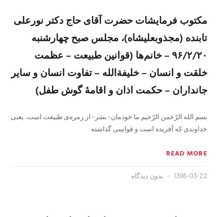
مکتوب فرمایشات حضرت آقای حاج دکتر نورعلی
تابنده (مجذوبعلیشاه)، مجلس صبح چهارشنبه
۹۶/۲/۲۰ – خانم‌ها (قوانين طبيعت – عظمت
خلقت و انسان – خليفةالله – تفاوت انسان و ساير
جانداران – حكمت اذان و اقامهٔ گوش طفل)
بسم الله الرّحمن الرّحیم ما خودمان- بشر- از زمره‌ی طبیعت است. یعنی
خداوندی که آفریده است و قوانینی گذاشته
READ MORE
1396-03-22
بدون دیدگاه