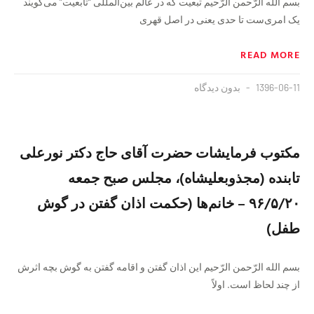
بسم الله الرّحمن الرّحیم تبعیت که در عالم بین‌المللی “تابعیت” می‌گویند
یک امری‌ست تا حدی یعنی در اصل قهری
READ MORE
1396-06-11
بدون دیدگاه
مکتوب فرمایشات حضرت آقای حاج دکتر نورعلی
تابنده (مجذوبعلیشاه)، مجلس صبح جمعه
۹۶/۵/۲۰ – خانم‌ها (حکمت اذان گفتن در گوش
طفل)
بسم الله الرّحمن الرّحیم این اذان گفتن و اقامه گفتن به گوش بچه اثرش
از چند لحاظ است. اولاً