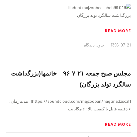
بزرگداشت سالگرد تولد بزرگان
READ MORE
1396-07-21
بدون دیدگاه
مجلس صبح جمعه ٢١-٧-۹۶ – خانمها(بزرگداشت
سالگرد تولد بزرگان)
{https://soundcloud.com/majzooban/haqtmadzsczf} مدت‌زمان:
۶ دقيقه فايل با کیفیت بالا: ۶ مگابایت
READ MORE