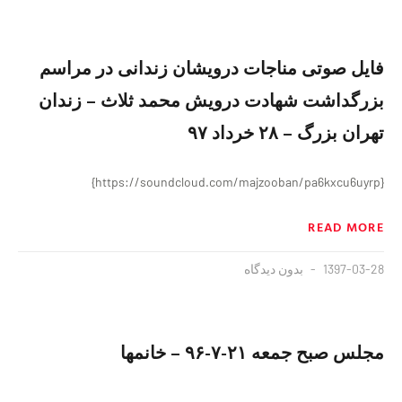
فایل صوتی مناجات درویشان زندانی در مراسم
بزرگداشت شهادت درویش محمد ثلاث – زندان
تهران بزرگ – ۲۸ خرداد ۹۷
{https://soundcloud.com/majzooban/pa6kxcu6uyrp}
READ MORE
1397-03-28
بدون دیدگاه
مجلس صبح جمعه ٢١-٧-۹۶ – خانمها