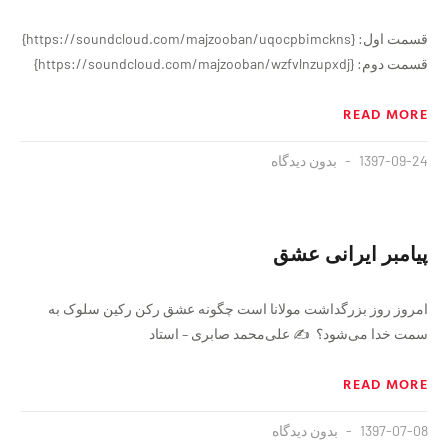
قسمت اول: {https://soundcloud.com/majzooban/uqocpbimckns}
قسمت دوم: {https://soundcloud.com/majzooban/wzfvlnzupxdj}
READ MORE
1397-09-24
بدون دیدگاه
پیامبر ایرانی عشق
امروز روز بزرگداشت مولانا است چگونه عشق رکن رکین سلوک به
سمت خدا می‌شود؟ ✍️ علی‌محمد صابری – استاد
READ MORE
1397-07-08
بدون دیدگاه