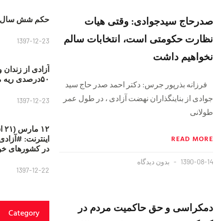
صدرحاج سیدجوادی: وقتی هیات
حکم شش سال ح
نظارت حکومتی است، انتخابات سالم
1397-12-23
نخواهیم داشت
آزادی از زندان 
۵۰درصدی ریه مصطفی دانشجو
فرزانه بذرپور جرس: دکتر احمد صدر حاج سید
جوادی از بناینگذاران نهضت آزادی ، در طول عمر
1397-12-23
طولانی
۱۲
READ MORE
در کشورهای خو
1390-08-14
بدون دیدگاه
1397-12-22
دمکراسی و حق حاکمیت مردم در
Category