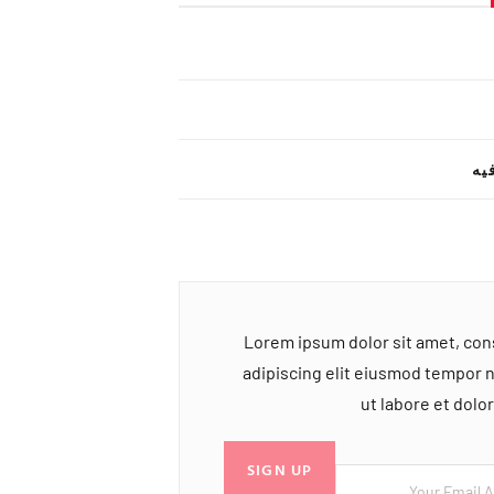
یه
Lorem ipsum dolor sit amet, co
adipiscing elit eiusmod tempor 
ut labore et dol
SIGN UP