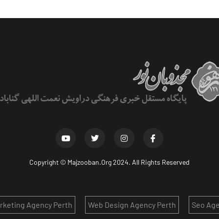
Copyright ©
Majzooban.Org
2024. All Rights Reserved
arketing Agency Perth
Web Design Agency Perth
Seo Age