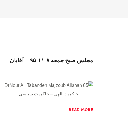
مجلس صبح جمعه ٨-١١-٩۵ – آقایان
حاکمیت الهی – حاکمیت سیاسی
READ MORE