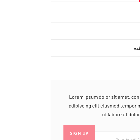
یه
Lorem ipsum dolor sit amet, co
adipiscing elit eiusmod tempor 
ut labore et dol
SIGN UP