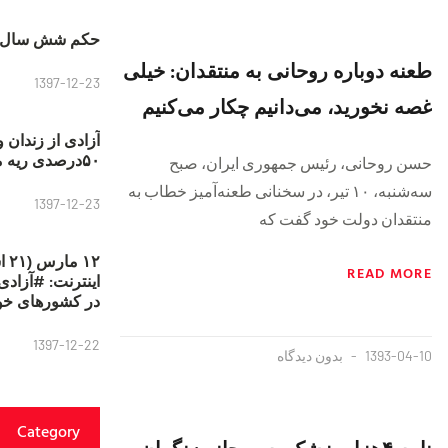
حکم شش سال ح
طعنه دوباره روحانی به منتقدان: خیلی
1397-12-23
غصه نخورید، می‌دانیم چکار می‌کنیم
آزادی از زندان 
۵۰درصدی ریه مصطفی دانشجو
حسن روحانی، رئیس جمهوری ایران، صبح
سه‌شنبه، ۱۰ تیر، در سخنانی طعنه‌آمیز خطاب به
1397-12-23
منتقدان دولت خود گفت که
۱۲
READ MORE
در کشورهای خو
1397-12-22
1393-04-10
بدون دیدگاه
Category
نامه ۴هزار پزشک به روحانی: نگران