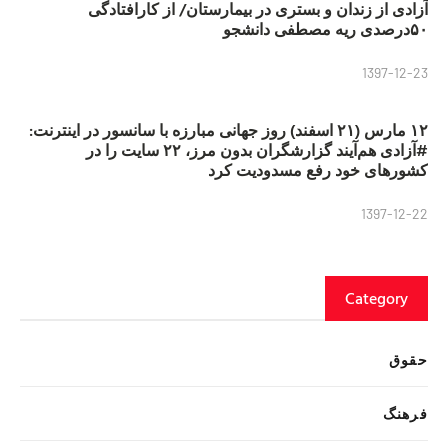
آزادی از زندان و بستری در بیمارستان/ از کارافتادگی
۵۰درصدی ریه مصطفی دانشجو
1397-12-23
۱۲ مارس (۲۱ اسفند) روز جهانی مبارزه با سانسور در اینترنت:
#آزادی هم‌آیند گزارشگران‌ بدون مرز، ۲۲ سایت را در
کشورهای خود رفع مسدودیت کرد
1397-12-22
Category
حقوق
فرهنگ