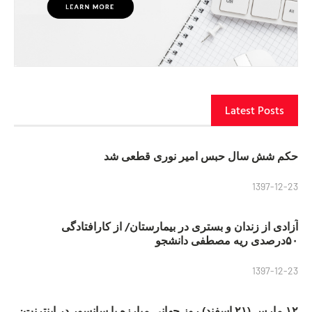
Latest Posts
حکم شش سال حبس امیر نوری قطعی شد
1397-12-23
آزادی از زندان و بستری در بیمارستان/ از کارافتادگی
۵۰درصدی ریه مصطفی دانشجو
1397-12-23
۱۲ مارس (۲۱ اسفند) روز جهانی مبارزه با سانسور در اینترنت: