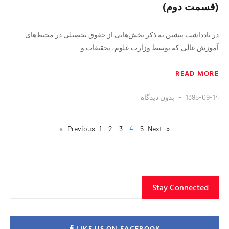
(قسمت دوم)
در يادداشت پيشين به ذكر بخش‌هايى از حقوق تحصيلى در محيط‌هاى
آموزش عالى كه توسط وزارت علوم، تحقيقات و
READ MORE
1395-09-14
بدون دیدگاه
1
2
3
4
5
Next »
« Previous
Stay Connected
LIKE US ON FACEBOOK