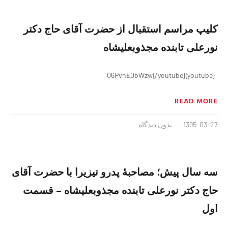
کلیپ مراسم استقبال از حضرت آقای حاج دکتر
نورعلی تابنده مجذوبعلیشاه
{youtube}Q6PvhE0bWzw{/youtube}
READ MORE
1395-03-27
بدون دیدگاه
سه سال پیش؛ مصاحبهٔ پدرو تیزیرا با حضرت آقای
حاج دکتر نورعلی تابنده مجذوبعليشاه – قسمت
اول