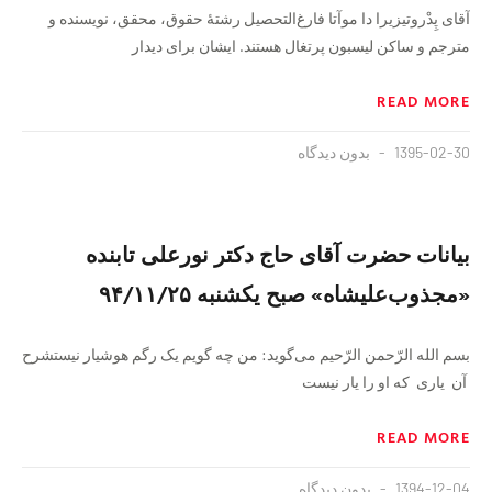
آقای پِدْروتیزیرا دا موآتا فارغ‌التحصیل رشتهٔ حقوق، محقق، نویسنده و
مترجم و ساکن لیسبون پرتغال هستند. ایشان براى دیدار
READ MORE
1395-02-30
بدون دیدگاه
بیانات حضرت آقای حاج دکتر نورعلی تابنده
«مجذوب‌علیشاه» صبح یکشنبه ۹۴/۱۱/۲۵
بسم الله الرّحمن الرّحیم می‌گوید: من چه گویم یک رگم هوشیار نیستشرح
آن یاری که او را یار نیست
READ MORE
1394-12-04
بدون دیدگاه