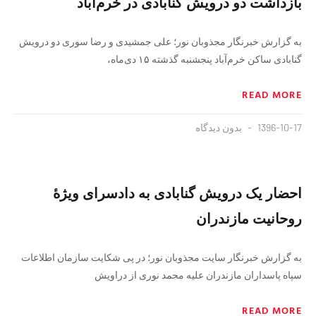
بازداشت دو درویش گنابادی در خرم‌آباد
به گزارش خبرنگار مجذوبان نور؛ علی جمشیدی و رضا سوری دو درویش
گنابادی ساکن خرم‌آباد پنجشنبه گذشته ۱۵ دی‌ماه،
READ MORE
1396-10-17
بدون دیدگاه
احضار یک درویش گنابادی به دادسرای ویژهٔ
روحانیت مازندران
به گزارش خبرنگار سایت مجذوبان نور؛ در پی شکایت سازمان اطلاعات
سپاه پاسداران مازندران علیه محمد نوری از دراویش
READ MORE