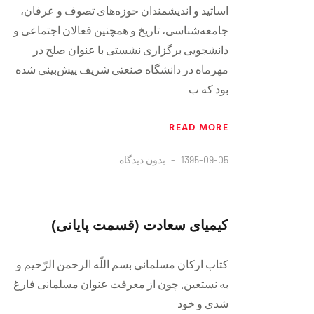
اساتيد و انديشمندان حوزه‌هاى تصوف و عرفان،
جامعه‌شناسى، تاريخ و همچنين فعالان اجتماعى و
دانشجويى برگزارى نشستى با عنوان صلح در
مهرماه در دانشگاه صنعتى شريف پيش‌بينى شده
بود كه ب
READ MORE
1395-09-05
بدون دیدگاه
کیمیاى سعادت (قسمت پایانی)
كتاب اركان مسلمانى‏ بسم اللّه الرحمن الرّحيم و
به نستعين. چون از معرفت عنوان مسلمانى فارغ
شدى و خود