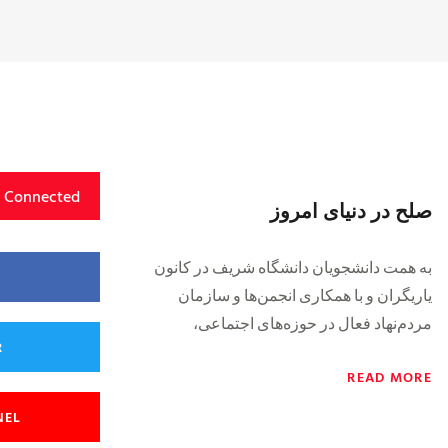
y Connected
صلح در دنياى امروز
به همت دانشجويان دانشگاه شريف در كانون
ياريگران و با همكارى انجمن‌ها و سازمان
مردم‌نهاد فعال در حوزه‌هاى اجتماعى،
R
READ MORE
NEL