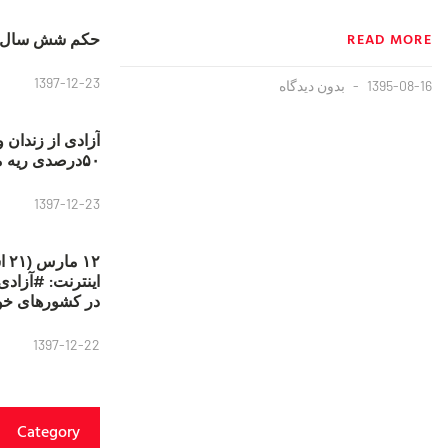
حکم شش سال ح
READ MORE
1397-12-23
1395-08-16
بدون دیدگاه
آزادی از زندان 
۵۰درصدی ریه مصطفی دانشجو
1397-12-23
۱۲
در کشورهای خو
1397-12-22
Category