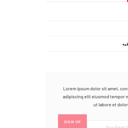
یه
Lorem ipsum dolor sit amet, co
adipiscing elit eiusmod tempor 
ut labore et dol
SIGN UP