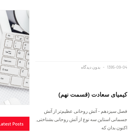
1395-09-04
بدون دیدگاه
کیمیاى سعادت (قسمت نهم)
فصل سيزدهم – آتش روحانى عظيم‌‏تر از آتش
جسمانى است‏اين سه نوع از آتش روحانى بشناختى.
Latest Posts
اكنون بدان كه