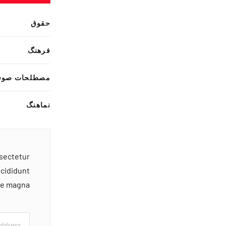
حقوق
فرهنگ
مصطلحات صوف
نماهنگ
nsectetur
ncididunt
ore magna