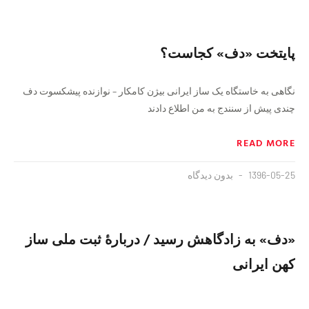
پایتخت «دف» کجاست؟
نگاهی به خاستگاه یک ساز ایرانی بیژن کامکار – نوازنده پیشکسوت دف
چندی پیش از سنندج به من اطلاع دادند
READ MORE
1396-05-25
بدون دیدگاه
«دف» به زادگاهش رسید / دربارهٔ ثبت ملی ساز
کهن ایرانی