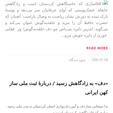
سازی که خاستگاهش کردستان است و زادگاهش
خانقاه. خشک‌پوستی که آوای عرفانیان سر می‌دهد و پوستهٔ
نازک تنیده به دورش نشان ریاضت به وصال یاراست؛ آنچنان که
حضرت حافظ آن را مرید و حلقه‌به‌گوش عنوان می‌کند و
می‌گوید: اندرین دایره می‌باش چو دف حلقه‌به‌گوش/ ور قفایی
خوری از دایره خویش مرو…
READ MORE
1396-01-08
بدون دیدگاه
«دف» به زادگاهش رسید / دربارهٔ ثبت ملی ساز
کهن ایرانی
ندا سیجانی ساز دف و آیین دف‌نوازی استان کردستان به ثبت ملی رسید.
سازی که خاستگاهش کردستان است و