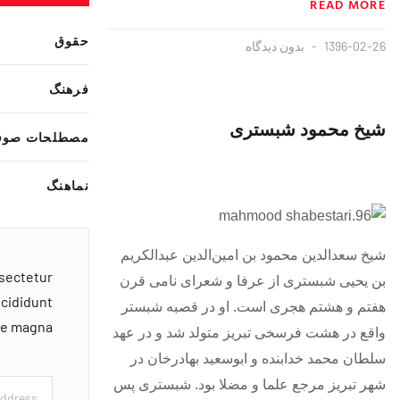
READ MORE
حقوق
1396-02-26
بدون دیدگاه
فرهنگ
شیخ محمود شبستری
مصطلحات صوف
نماهنگ
شیخ سعدالدین محمود بن امین‌الدین عبدالکریم
nsectetur
بن یحیی شبستری از عرفا و شعرای نامی قرن
ncididunt
هفتم و هشتم هجری است. او در قصبه شبستر
ore magna
واقع در هشت فرسخی تبریز متولد شد و در عهد
سلطان محمد خدابنده و ابوسعید بهادرخان در
شهر تبریز مرجع علما و مضلا بود. شبستری پس