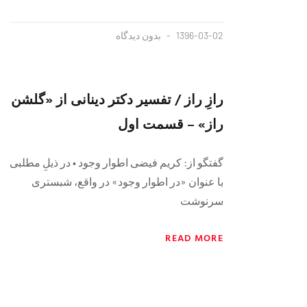
1396-03-02
بدون دیدگاه
رازِ راز / تفسیر دکتر دینانی از «گلشن
راز» – قسمت اول
گفتگو از: کریم فیضی اطوار وجود • در ذیلِ مطلبی
با عنوان «در اطوار وجود» در واقع، شبستری
سرنوشت
READ MORE