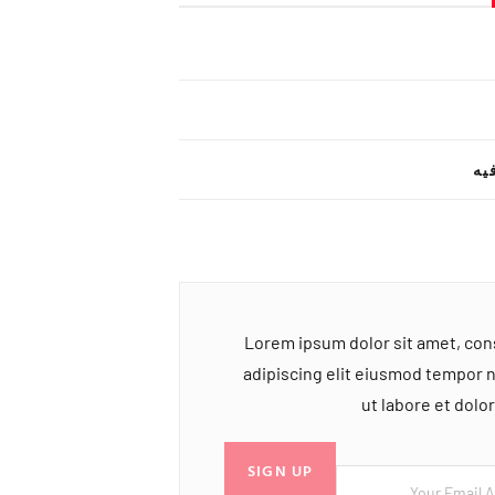
یه
Lorem ipsum dolor sit amet, co
adipiscing elit eiusmod tempor 
ut labore et dol
SIGN UP