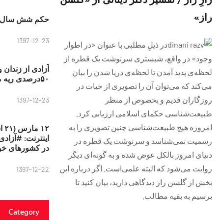
راز»
حکم شش سال ح
1397-12-23
در ذیلِ مطلبی با عنوان «در اطوار
وجود» در واقع، شبستری سرنوشت یک قطره از
آزادی از زندان 
لحظه‌ی پدید آمدن تا لحظه‌ی دریا شدن را بیان
۵۰درصدی ریه مصطفی دانشجو
می‌کند که می‌توان آن را تصویری از حیات در
روزگاران قدیم و بخصوص از منظر
1397-12-23
طبیعت‌شناسی حکمای اسلامی‌ ارزیابی کرد.
امروزه هیچ طبیعت‌شناسی چنین تصویری را به
۱۲
رسمیت نمی‌شناسد و سرنوشت یک قطره در
در کشورهای خو
دنیای امروز بالکل عوض شده و به گونه‌ای دیگر
روایت می‌شود که البته علمی‌است. اگر درباره این
1397-12-22
بخش از گلشن راز دیدگاهی دارید، بیان کنید تا
برسیم به بقیه مطالب.
Category