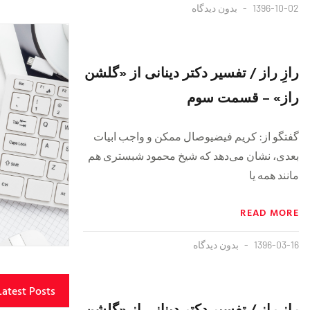
1396-10-02
بدون دیدگاه
رازِ راز / تفسیر دکتر دینانی از «گلشن
راز» – قسمت سوم
گفتگو از: کریم فیضیوصال ممکن و واجب ابیات
بعدی، نشان می‌دهد که شیخ محمود شبستری هم
مانند همه یا
READ MORE
1396-03-16
بدون دیدگاه
Latest Posts
رازِ راز / تفسیر دکتر دینانی از «گلشن