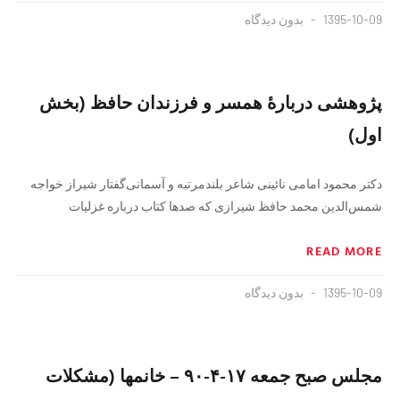
1395-10-09
بدون دیدگاه
پژوهشی دربارهٔ همسر و فرزندان حافظ (بخش
اول)
دکتر محمود امامی نائینی شاعر بلندمرتبه و آسمانی‌گفتار شیراز خواجه
شمس‌الدین محمد حافظ شیرازی که صد‌ها کتاب درباره غزلیات
READ MORE
1395-10-09
بدون دیدگاه
مجلس صبح جمعه ۱۷-۴-۹۰ – خانمها (مشکلات