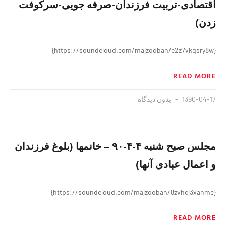
اقتصادی-تربیت فرزندان-صرفه جویی-سرکوفت
زدن)
{https://soundcloud.com/majzooban/e2z7vkqsry8w}
READ MORE
1390-04-17
بدون دیدگاه
مجلس صبح شنبه ۴-۴-۹۰ – خانمها (بلوغ فرزندان
و اعمال عبادی آنها)
{https://soundcloud.com/majzooban/8zvhcj3xanmc}
READ MORE