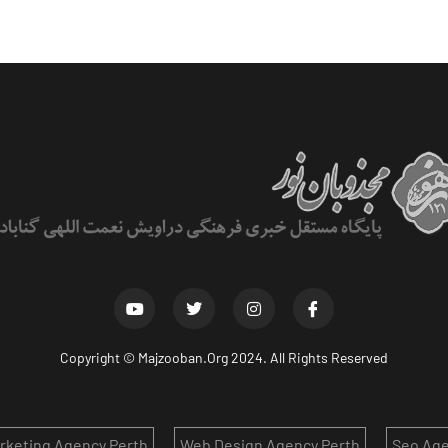
Copyright ©
Majzooban.Org
2024. All Rights Reserved
arketing Agency Perth
Web Design Agency Perth
Seo Age