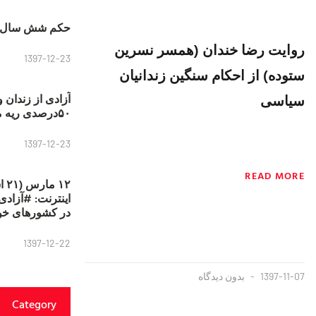
حکم شش سال ح
روايت رضا خندان (همسر نسرين
1397-12-23
ستوده) از احكام سنگين زندانيان
سياسی
آزادی از زندان 
۵۰درصدی ریه مصطفی دانشجو
1397-12-23
READ MORE
۱۲
در کشورهای خو
1397-12-22
1397-11-07
بدون دیدگاه
Category