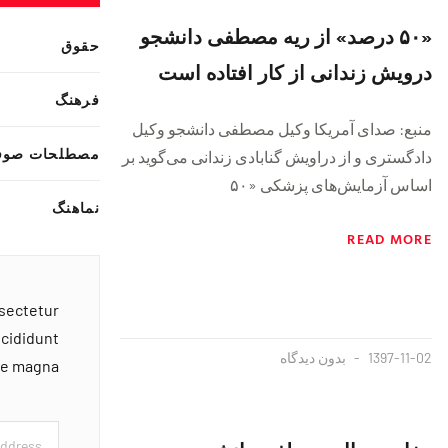
«۵۰ درصد» از ریه مصطفی دانشجو
حقوق
درویش زندانی از کار افتاده است
فرهنگ
منبع: صدای آمریکا وکیل مصطفی دانشجو وکیل
مصطلحات صوف
دادگستری و از دراویش گنابادی زندانی می‌گوید بر
اساس آزمایش‌های پزشکی «۵۰
نماهنگ
READ MORE
nsectetur
ncididunt
1397-11-02
بدون دیدگاه
ore magna