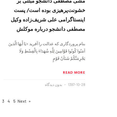
مشی مصطفی دانشجو مبتنی بر
خشونت‌پرهیزی بوده است/ پست
اینستاگرامی علی‌ شریف‌زاده وکیل
مصطفی دانشجو درباره موکلش
بنام پروردگاری که عدالت را آفرید «يَا أَيهَا الّذينَ
آمَنُوا كُونُوا قَوَّامِينَ لِلَّهِ شُهَدَاءَ بِالْقِسْطِ وَلَا
يَجْرِمَنَّكُمْ شَنَآنُ قَوْمٍ
READ MORE
1397-10-28
بدون دیدگاه
3
4
5
Next »
« Previous