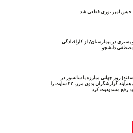
بس امیر نوری قطعی شد
و بستری در بیمارستان/ از کارافتادگی
 مارس (۲۱ اسفند) روز جهانی مبارزه با سانسور در
اینترنت: #آزادی هم‌آیند گزارشگران‌ بدون مرز، ۲۲ سایت را
د رفع مسدودیت کرد