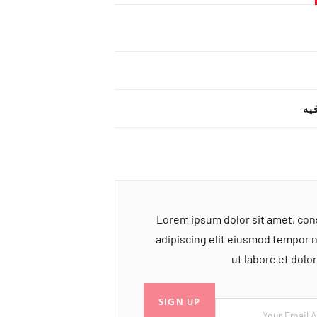
یه
Lorem ipsum dolor sit amet, co
adipiscing elit eiusmod tempor 
ut labore et dol
SIGN UP