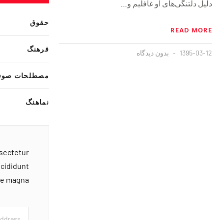
دلیل دلتنگی‌های او غافلیم و…
حقوق
READ MORE
فرهنگ
1395-03-12
بدون دیدگاه
مصطلحات صوف
نماهنگ
nsectetur
ncididunt
ore magna