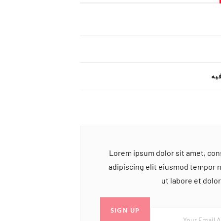
یه
Lorem ipsum dolor sit amet, co
adipiscing elit eiusmod tempor 
ut labore et dol
SIGN UP