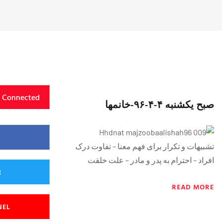
y Connected
صبح یکشنبه ۴-۴-٩۶-خانمها
تشبیهات و تکرار برای فهم معنا – تفاوت درک
افراد – احترام به پدر و مادر – علت خلقت
R
{https://soundcloud.com/majzooban/uk2azbrn64kz}
READ MORE
NEL