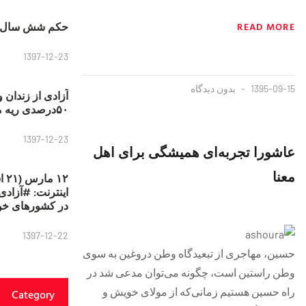
حکم شش سال ح
READ MORE
1397-12-23
1395-09-15
بدون دیدگاه
آزادی از زندان 
۵۰درصدی ریه مصطفی دانشجو
1397-12-23
عاشورا تجربه‌ای همیشگی برای اهل
معنا
۱۲
در کشورهای خو
1397-12-22
حسین، مهاجری از تبعیدگاه وطن دروغین به سوی
وطن راستین است، چگونه می‌توان مدعی شد در
راه حسین هستیم زمانی‌که از مولای خویش و
Category