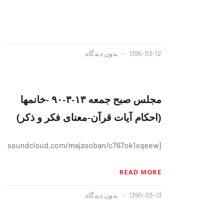
1395-03-12
بدون دیدگاه
مجلس صبح جمعه ۱۳-۳-۹۰ -خانمها
(احکام آیات قرآن-معنای فکر و ذکر)
{https://soundcloud.com/majzooban/c767ok1xqeew}
READ MORE
1390-03-13
بدون دیدگاه