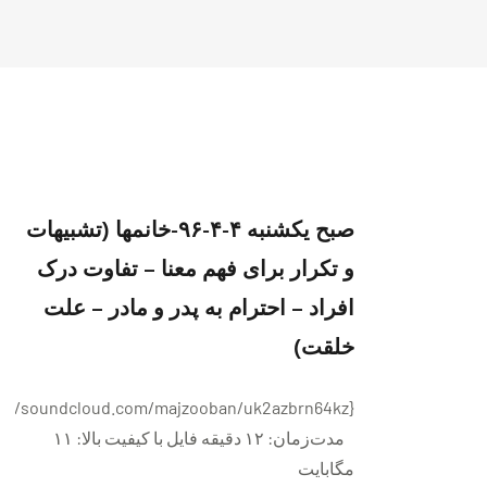
صبح یکشنبه ۴-۴-٩۶-خانمها (تشبیهات
و تکرار برای فهم معنا – تفاوت درک
افراد – احترام به پدر و مادر – علت
خلقت)
مدت‌زمان: ۱۲ دقيقه فايل با کیفیت بالا: ۱۱
مگابایت