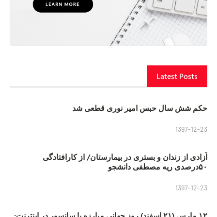
Latest Posts
حکم شش سال حبس امیر نوری قطعی شد
1397-12-23
آزادی از زندان و بستری در بیمارستان/ از کارافتادگی
۵۰درصدی ریه مصطفی دانشجو
1397-12-23
۱۲ مارس (۲۱ اسفند) روز جهانی مبارزه با سانسور در اینترنت: