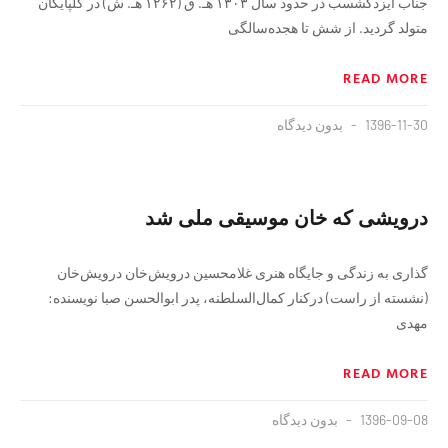
جناب ایزدگشسب در حدود سال ۱۳۰۳ هـ. ق (۱۲۶۲ هـ. ش) در گلپایگان
متولد گردید. از شش تا هجده‌سالگی
READ MORE
1396-11-30
بدون دیدگاه
درویشی که خان موسیقی ملی شد
گذاری به زندگی و جایگاه هنری غلامحسین درویش‌خان درویش‌خان
(نشسته از راست) درکنار کمال‌السلطنه، پدر ابوالحسن صبا نویسنده:
مهدی
READ MORE
1396-09-08
بدون دیدگاه