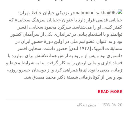
در نزدیکیِ خیابان حافظ تهران؛
خیابانی قدیمی قرار دارد با عنوان «خیابان سرهنگ سخایی» که
کمتر کسی او را می‌شناسد. سرگرد محمود سخایی، افسر
توانمند و با استعدادِ پیاده، در تیراندازی یکی از سرآمدان کشور
بود و به عنوان عضو تیم ملی در اولین دورهٔ حضورِ ایران در
مسابقات المپیک [۱۹۴۸ لندن] حضور داشت. سخایی افسر
دلسوزی بود و پس از ورود به ارتش همهٔ تلاشش برای مبارزه با
فساد اداری و مالی ارتش را به کار گرفت. بنا به شرایط محیط و
زمانه، مدتی با توده‌ای‌ها همراهی کرد و از دوستان خسرو روزبه
بود و پس از کوتاه‌زمانی شیفتهٔ دکتر محمد مصدق شد.
READ MORE
1396-04-20
بدون دیدگاه