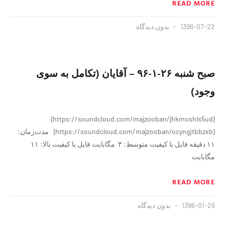
READ MORE
1396-07-22
بدون دیدگاه
صبح شنبه ٢۶-١-٩۶ – آقایان (تكامل به سوی
وجود)
{https://soundcloud.com/majzooban/jhkmoshls5ud}
{https://soundcloud.com/majzooban/ocyngjtbbzxb} مدت‌زمان:
۱۱ دقيقه فايل با کیفیت متوسط: ۳ مگابایت فايل با کیفیت بالا: ۱۱
مگابایت
READ MORE
1396-01-26
بدون دیدگاه