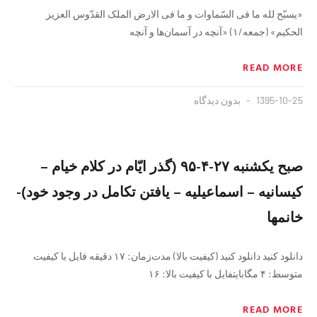
«یسبّح لله ما فی السّماوات و ما فی الارض الملک القدّوس العزیز
الحکیم» (جمعه/۱) «آنچه در آسمان‌ها و آنچه
READ MORE
1395-10-25
بدون دیدگاه
صبح یکشنبه ۲۷-۴-۹۵ (گذر ایّام در کلام خیام –
کیسانیه – اسماعیلیه – یافتن تکامل در وجود خود)-
خانمها
دانلود کنید دانلود کنید (کیفیت بالا) مدت‌زمان: ١٧ دقيقه فايل با كيفيت
متوسط: ۴ مگابايتفايل با كيفيت بالا: ١۶
READ MORE