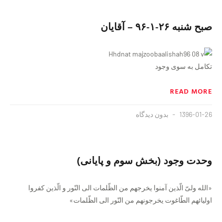
صبح شنبه ٢۶-١-٩۶ – آقایان
تكامل به سوی وجود
READ MORE
1396-01-26
بدون دیدگاه
وحدت وجود (بخش سوم و پایانی)
«الله ولیّ الّذین آمنوا یخرجهم من الظّلمات الی النّور و الّذین کفروا
اولیائهم الطّاغوت یخرجونهم من النّور الی الظّلمات»