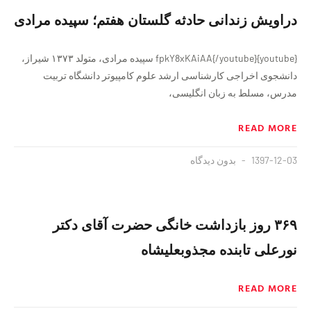
دراویش زندانی حادثه گلستان هفتم؛ سپیده مرادی
{youtube}fpkY8xKAiAA{/youtube} سپیده مرادی، متولد ۱۳۷۳ شیراز،
دانشجوی اخراجی کارشناسی ارشد علوم کامپیوتر دانشگاه تربیت
مدرس، مسلط به زبان‌ انگلیسی،
READ MORE
1397-12-03
بدون دیدگاه
۳۶۹ روز بازداشت خانگی حضرت آقای دکتر
نورعلی تابنده مجذوبعلیشاه
READ MORE