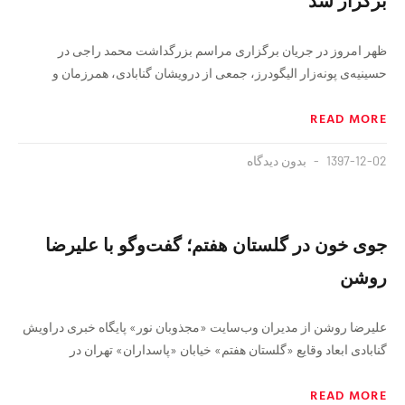
برگزار شد
ظهر امروز در جریان برگزاری مراسم بزرگداشت محمد راجی در
حسینیه‌ی پونه‌زار الیگودرز، جمعی از درویشان گنابادی، همرزمان و
READ MORE
1397-12-02
بدون دیدگاه
جوی خون در گلستان هفتم؛ گفت‌وگو با علیرضا
روشن
علی‏رضا روشن از مدیران وب‌سایت «مجذوبان نور» پایگاه خبری دراویش
گنابادی ابعاد وقایع «گلستان هفتم» خیابان «پاسداران» تهران در
READ MORE