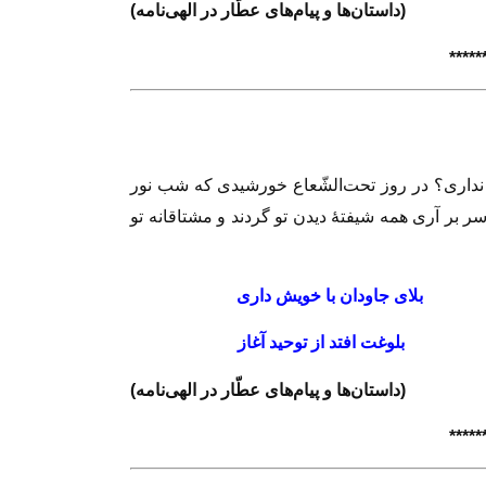
(داستان‌ها و پيام‌هاى عطّار در الهى‌نامه)
**
**
*
ندارى؟ در روز تحت‌الشّعاع خورشيدى كه شب نور
 بر آرى همه شيفتهٔ ديدن تو گردند و مشتاقانه تو
 دارى
بلاى جاودان با خويش دارى
ود باز
بلوغت افتد از توحيد آغاز
(داستان‌ها و پيام‌هاى عطّار در الهى‌نامه)
**
**
*