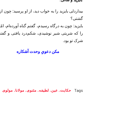
بيداردلى بايزيد را به خواب ديد، از او پرسيد: چون 
گشتى؟
بايزيد: چون به درگاه رسيدم، گفتم گناه آورده‌ام، امّ
را كه شربتى شير نوشيدى، شكم‌درد يافتى و گفتى:
شرک تو بود.
مكن دعوىِ وحدت آشكا
Tags
حکایت
,
عین
,
لطیفه
,
مثنوى
,
مولانا
,
مولوی