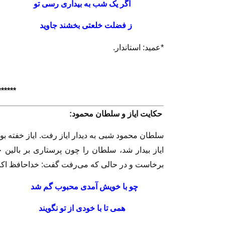
اگر يک شب به بيدارى 
ز فضلت خلعتى بخشند جا
*عميد: استاندار.
******
حكايت اياز و سلطان محمود:
سلطان محمود شبى به ديدار اياز رفت. اياز خفته ب
اياز بيدار شد، سلطان را چون پرستارى بر بالين 
برخاست و در حالى كه مى‌رفت گفت: خداحافظ اكن
چو با خويش آمدى محبوب گ
همى تا با خودى از تو 