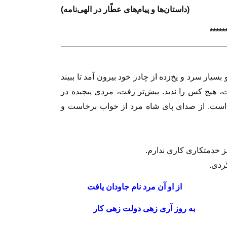
(داستان‌ها و پيام‌هاى عطّار در الهى‌نامه)
*****
ار سرد و يخ‌زده از چادر خود بيرون آمد تا ببيند
، هيچ كس را نديد. پيش‌تر رفت، مردى پيچيده در
ه است. از صداى پاى شاه مرد از خواب برخاست و
ز خدمتكارى كارى ندارم.
گردى.
ان يافت
از او آن مرد نام جاودان يافت
 يار
به روز آرى زهى دولت زهى كار