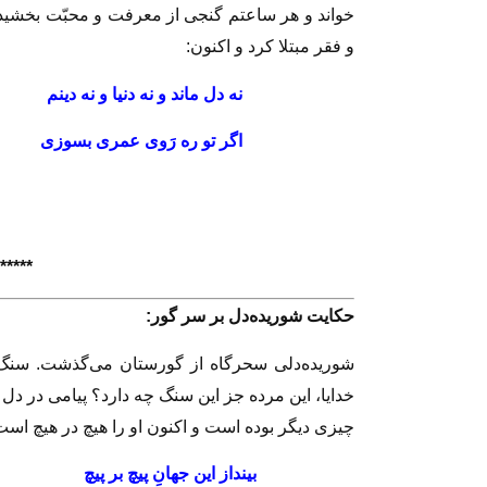
خواند و هر ساعتم گنجى از معرفت و محبّت بخشيد، 
و فقر مبتلا كرد و اكنون:
نه دل ماند و نه دنيا و نه
اگر تو ره رَوى عمرى بسوزى
*****
حكايت شوريده‌دل بر سر گور:
شوريده‌دلى سحرگاه از گورستان مى‌گذشت. سنگ ق
خدايا، اين مرده جز اين سنگ چه دارد؟ پيامى در دل 
چيزى ديگر بوده است و اكنون او را هيچ در هيچ است
بينداز اين جهانِ پيچ بر