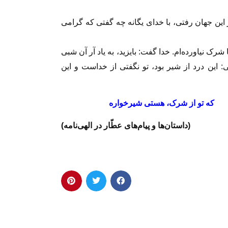
از اين جهان رفتى، با خداى يگانه چه گفتى كه گرامى
ا شرک نياورده‌ام. خدا گفت: بايزيد، به ياد آر آن شبى
 اين درد از شير بود، تو نگفتى از خداست و اين
ره
كه تو از شرک، هستى شيرخواره
(داستان‌ها و پيام‌هاى عطّار در الهى‌نامه)