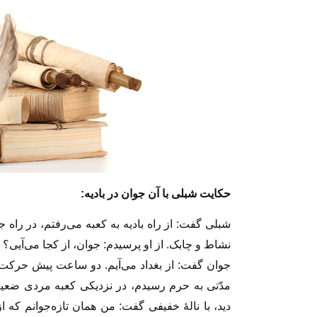
حكايت شبلى با آن جوان در باديه:
شبلى گفت: از راه باديه به كعبه مى‌رفتم، در راه
نشاط و چابک. از او پرسيدم: جوان، از كجا مى‌آيى؟
جوان گفت: از بغداد مى‌آيم. دو ساعت پيش حركت كر
مدّتى به حرم رسيدم، در نزديكى كعبه مردى ضعيف
ديد، با نالهٔ خفيفى گفت: من همان تازه‌جوانم كه ا