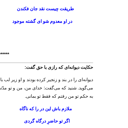
طريقت چيست نقد جان ف
در او معدوم شو اى گشته م
****
**
حكايت ديوانه‌اى كه رازى با حق گفت:
ديوانه‌اى را در بند و زنجير كرده بودند و او زير لب 
مى‌گويد. شنيد كه مى‌گفت: خداى من، من و تو مدّتى
به حكم تو من رفتم كه فقط تو بمانى.
ملازم باش اين در را كه ن
اگر تو حاضرِ درگاه