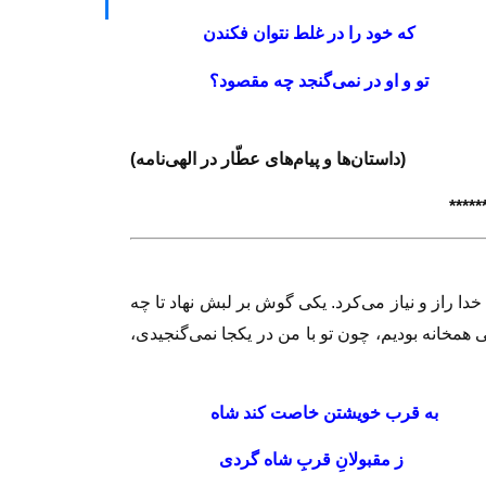
كندن
كه خود را در غلط نتوان فكندن
وجود
تو و او در نمى‌گنجد چه مقصود؟
(داستان‌ها و پيام‌هاى عطّار در الهى‌نامه)
**
**
*
با خدا راز و نياز مى‌كرد. يكى گوش بر لبش نهاد تا چه
 همخانه بوديم، چون تو با من در يكجا نمى‌گنجيدى،
اگاه
به قرب خويشتن خاصت كند شاه
 گردى
ز مقبولانِ قربِ شاه گردى