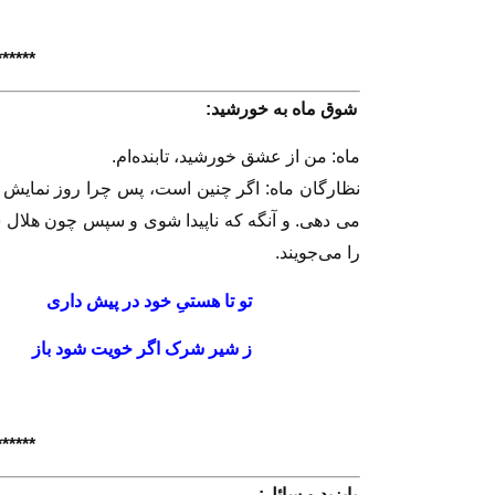
****
**
شوق ماه به خورشيد:
ماه: من از عشق خورشيد، تابنده‌ام.
نظارگان ماه: اگر چنين است، پس چرا روز نمايش 
مى دهى. و آنگه كه ناپيدا شوى و سپس چون هلال سر
را مى‌جويند.
تو تا هستىِ خود در پيش
ز شير شرک اگر خويت ش
****
**
بايزيد و سائل: