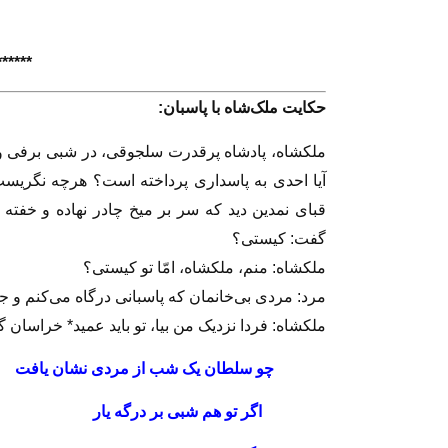
******
حكايت ملک‌شاه با پاسبان:
ملكشاه، پادشاه پرقدرت سلجوقى، در شبى برفى و بسي
آيا احدى به پاسدارى پرداخته است؟ هرچه نگريست
قباى نمدين ديد كه سر بر ميخ چادر نهاده و خفت
گفت: كيستى؟
ملكشاه: منم، ملكشاه، امّا تو كيستى؟
مرد: مردى بى‌خانمان كه پاسبانى درگاه مى‌كنم و ج
ملكشاه: فردا نزديک من بيا، تو بايد عميد* خراسان 
چو سلطان يک شب از مردى نش
اگر تو هم شبى بر درگه