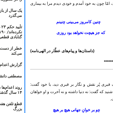
امّا چون به خود آمدم و خودى ديدم مرا به بيمارى
یک سال از با
می‌گذرد
 دينم
چنين كامروز مى‌بينى چنينم
ت
كه جز هيچت نخواهد بود روزى
گنابادی قطعی
خطر از دست دا
(داستان‌ها و پيام‌هاى عطّار در الهى‌نامه)
می‌کند
******
گزارش اعدام ۲۰۱۸: قصاص و بخش
مصطفی دانشج
برى پُر نقش و نگار بر قبرى ديد، با خود گفت:
۱۴ سال گذشته
شنيد كه گفت: نه دنيا داشته و نه آخرت و او خواهان
.
قطع تلفن هفت
بزرگ
 پيچ
چو بر خوانِ جهانى هيچ بر هيچ