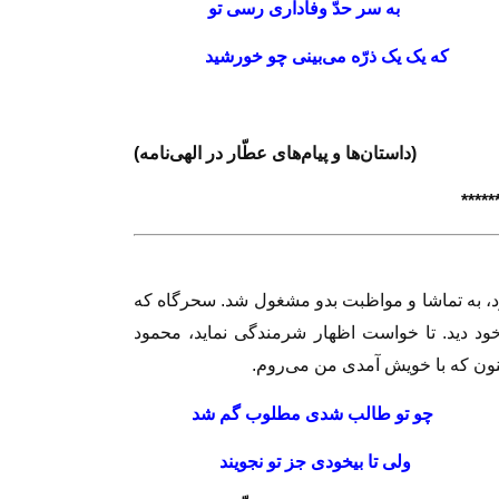
رسى تو
به سر حدّ وفادارى رسى تو
ويد
كه يک يک ذرّه مى‌بينى چو خورشيد
(داستان‌ها و پيام‌هاى عطّار در الهى‌نامه)
*****
ود، به تماشا و مواظبت بدو مشغول شد. سحرگاه كه
خود ديد. تا خواست اظهار شرمندگى نمايد، محمود
ون كه با خويش آمدى من مى‌روم.
م شد
چو تو طالب شدى مطلوب گم شد
نگويند
ولى تا بيخودى جز تو نجويند