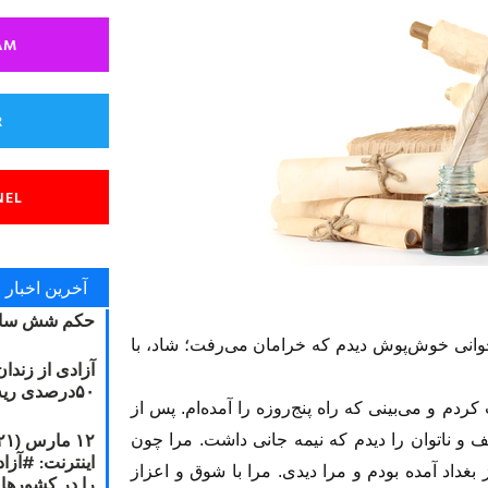
AM
R
NEL
آخرین اخبار
حکم شش سال
 جوانى خوش‌پوش ديدم كه خرامان مى‌رفت؛ شاد، با
آزادی از زندا
۵۰درصدی ریه مصطفی دانشجو
دم و مى‌بينى كه راه پنج‌روزه را آمده‌ام. پس از
 و ناتوان را ديدم كه نيمه جانى داشت. مرا چون
ز بغداد آمده بودم و مرا ديدى. مرا با شوق و اعزاز
را در کشورها