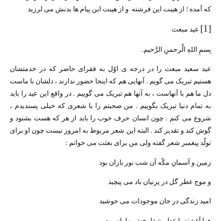
که آمده ؛ از هیبت این فرشته و از هیبت این پیام ها بدنش می لرزید
[1]
عید مبعث
بِسمِ اللهِ الَّرحمنِ الرَّحیم.
عید سعید مبعث را در درجه ی اوّل به فقرای حاضر که در خدمتشان
هستیم تبریک می گویم . آنهایی هم که اینجا حضور ندارند ، دلشان با ماست
دل ما هم با آنهاست ، به آنها هم تبریک می گوییم . در واقع این عید را باید
به تمام دنیا تبریک بگوییم . من صحبتم را با شعری که خیلی پسندیدم ،
شروع می کنم . چون انسان حرف خوب را باید از هر که هست بشنود و
گوش کند و تقدیر کند . البته این شعر مربوط به امروز نیست چون او برای
تولّد پیغمبر شعر گفته ولی من برای بعثت می خوانم :
زمین و آسمانِ مکّه آن شب نور باران بود
و موج عطر گل در پرنیان باد می پیچید
امید زندگی در جان موجودات می جوشید
هوا آغشته با عطر شفا بخش بهاران بود