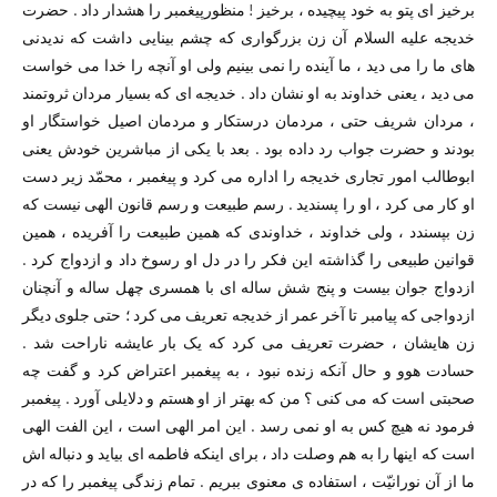
برخیز ای پتو به خود پیچیده ،‌ برخیز ! منظورپیغمبر را هشدار داد . حضرت
خدیجه علیه السلام آن زن بزرگواری که چشم بینایی داشت که ندیدنی
های ما را می دید ،‌ ما آینده را نمی بینیم ولی او آنچه را خدا می خواست
می دید ، یعنی خداوند به او نشان داد . خدیجه ای که بسیار مردان ثروتمند
،‌ مردان شریف حتی ،‌ مردمان درستکار و مردمان اصیل خواستگار او
بودند و حضرت جواب رد داده بود . بعد با یکی از مباشرین خودش یعنی
ابوطالب امور تجاری خدیجه را اداره می کرد و پیغمبر ،‌ محمّد زیر دست
او کار می کرد ،‌ او را پسندید . رسم طبیعت و رسم قانون الهی نیست که
زن بپسندد ،‌ ولی خداوند ،‌ خداوندی که همین طبیعت را آفریده ، همین
قوانین طبیعی را گذاشته این فکر را در دل او رسوخ داد و ازدواج کرد .
ازدواج جوان بیست و پنج شش ساله ای با همسری چهل ساله و آنچنان
ازدواجی که پیامبر تا آخر عمر از خدیجه تعریف می کرد ؛‌ حتی جلوی دیگر
زن هایشان ،‌ حضرت تعریف می کرد که یک بار عایشه ناراحت شد .
حسادت هوو و حال آنکه زنده نبود ، به پیغمبر اعتراض کرد و گفت چه
صحبتی است که می کنی ؟ من که بهتر از او هستم و دلایلی آورد . پیغمبر
فرمود نه هیچ کس به او نمی رسد . این امر الهی است ،‌ این الفت الهی
است که اینها را به هم وصلت داد ،‌ برای اینکه فاطمه ای بیاید و دنباله اش
ما از آن نورانیّت ،‌ استفاده ی معنوی ببریم . تمام زندگی پیغمبر را که در