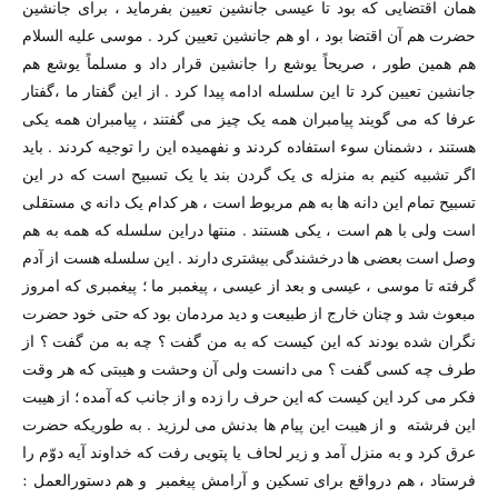
همان اقتضایی که بود تا عیسی جانشین تعیین بفرماید ،‌ برای جانشین
حضرت هم آن اقتضا بود ،‌ او هم جانشین تعیین کرد . موسی علیه السلام
هم همین طور ،‌ صریحاً یوشع را جانشین قرار داد و مسلماً یوشع هم
جانشین تعیین کرد تا این سلسله ادامه پیدا کرد . از این گفتار ما ،‌گفتار
عرفا که می گویند پیامبران همه یک چیز می گفتند ،‌ پیامبران همه یکی
هستند ،‌ دشمنان سوء استفاده کردند و نفهمیده این را توجیه کردند . باید
اگر تشبیه کنیم به منزله ی یک گردن بند یا یک تسبیح است که در این
تسبیح تمام این دانه ها به هم مربوط است ،‌ هر کدام یک دانه ي مستقلی
است ولی با هم است ،‌ یکی هستند . منتها دراین سلسله که همه به هم
وصل است بعضی ها درخشندگی بیشتری دارند . این سلسله هست از آدم
گرفته تا موسی ،‌ عیسی و بعد از عیسی ،‌ پیغمبر ما ؛‌ پیغمبری که امروز
مبعوث شد و چنان خارج از طبیعت و دید مردمان بود که حتی خود حضرت
نگران شده بودند که این کیست که به من گفت ؟ چه به من گفت ؟ از
طرف چه کسی گفت ؟ می دانست ولی آن وحشت و هیبتی که هر وقت
فکر می کرد این کیست که این حرف را زده و از جانب که آمده ؛ از هیبت
این فرشته و از هیبت این پیام ها بدنش می لرزید . به طوریکه حضرت
عرق کرد و به منزل آمد و زیر لحاف یا پتویی رفت که خداوند آیه دوّم را
فرستاد ،‌ هم درواقع برای تسکین و آرامش پیغمبر و هم دستورالعمل :