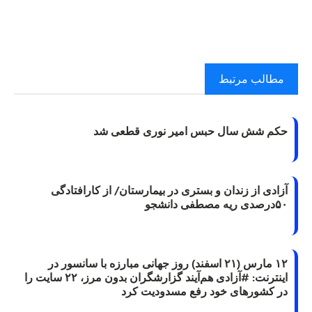
مطالب مرتبط
حکم شش سال حبس امیر نوری قطعی شد
آزادی از زندان و بستری در بیمارستان/ از کارافتادگی
۵۰درصدی ریه مصطفی دانشجو
۱۲ مارس (۲۱ اسفند) روز جهانی مبارزه با سانسور در
اینترنت: #آزادی هم‌آیند گزارشگران‌ بدون مرز، ۲۲ سایت را
در کشورهای خود رفع مسدودیت کرد