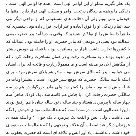
یک نظر بگیریم مملو از این اوامر الهی است . همه جا اوامر الهی است .
زندگی ما و همه ی بندگان درتحت اوامر و مشیّت الهی قرار دارد . منتها ما
خودمان نمی بینیم ولی آن دخالت های مستقیمی که از نواحی دیگر می
شد ،‌تمام زندگی او را فوق العاده و غیر ارادی قرار داده بود . پیغمبری که
ظاهراً داستانش را از تولدّش شنیدید که وقتی به دنیا آمد پدر حضرت یعنی
عبدالله نبود یعنی در موقعی که مادر حضرت او را حامله بود ،‌ عبدالله که
با کشورها تجارت داشت ناچار در مسافرت بود ،‌ با قبیله ی خودش بیشتر
در مدینه بودند ،‌ به مسافرت رفت و در همان مسافرت رحلت کرد ،‌ که
آرامگاهش الان در مدینه است و ما معمولاً زیارت و فاتحه ای برای ایشان
می خوانیم . پدر که بالای سرش نبود ،‌ مادر هم بالای سرش نبود ،‌ برای
اینکه تا سه سالگی حضرت که موقع شیر خوردن است ،‌ بیشتر اوقات در
قبیله پیش دایه بود ،‌ مادر را کمتر دید ولی مادر بزرگوارش هم در سه
سالگی حضرت رحلت کرد ،‌ با جدّش هم کاسه شد . یک کودک ظاهراً سه
چهار ساله با پیرمردی هشتاد و چند ساله ،‌ نود ساله چنان با هم رفیق بودند
. این الفت الهی است ،‌ درست است که عبدالمطلب نوه ی خودش را نگه
می داشت ،‌ ولی انس و الفت یک پیرمرد با یک جوان ؟ و اینکه همه ی
فرزندان دیگر عبدالمطلب آن علاقه و توجهی را که عبدالمطلب به نوه ی
خود داشت ، نداشتند . یاد آور انس و علاقه ای است که حضرت یعقوب به