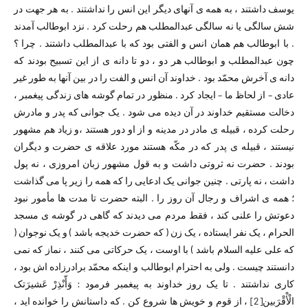
یوسف داشتند ،‌ به همه ی آنهای دیگر این انس را نداشتند . به هر جهت در
شش سالگی یا نه سالگی عبدالمطلب هم رحلت کرد . نزد ابوطالب آمدند
. با ابوطالب هم همان انس و الفتی بود که با عبدالمطلب داشتند . چرا ؟
چون عبدالمطلب و ابوطالب هر دو ، دو تا دانه ی از این تسبیح بودند که
دانه ی آخرش محمّد بود . خداوند آن انس و الفت را در بین آنها به طور غیر
عادی – از لحاظ ما – ایجاد کرد . منظور در تمام گوشه های زندگی پیغمبر ،
دخالت مستقیم خداوند در آن دیده می شود . یک جوانی که پدر و مادرش
رحلت کرده ، قبیله ی مادر در مدینه و از او دور هستند ،‌و زیاد هم مشهور
نیستند ،‌ قبیله ی پدر که در مکّه هستند مورد علاقه ی حضرت و دیگران
بودند . حضرت نه ثروتی داشت و به قول مشهور زبان امروزی ،‌ نه پول
داشت ،‌ نه پارتی . چنین جوانی یک ادعایی را که همه را زیر پا می گذاشت
؛ همه ی اشراف و رجال آن روز را . البته حضرت تا مدت ها مأمور نبود
دعوتش را علنی کند ،‌ فقط مردم می دیدند که گاهی در گوشه ی مسجد
الحرام ،‌ یک نفر ایستاده ،‌ یک زن ( که حضرت خدیجه باشد ) و یک نوجوان (
که علی علیه السلام باشد ) با اوست ،‌ یک حرکاتی می کنند ،‌ نماز که نمی
دانستند چیست . ولی به احترام ابوطالب و اینکه محمّد برادرزاده اش بود ،‌
کاری نداشتند . تا یک روز خداوند به پیغمبر فرمود : وَأّنْذِرْ عَشیرَتک
الْأْقْرَبین
[2]
،‌ از قوم و خویش ها شروع کن . که داستانش را خوانده اید ،‌