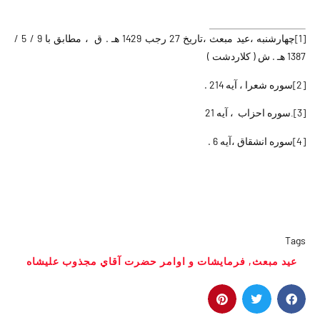
[1]
چهارشنبه ،عید مبعث ،‌تاریخ 27 رجب 1429 هـ . ق ، مطابق با 9 / 5 /
1387 هـ . ش ( کلاردشت )
[2]
سوره شعرا ، آیه 214 .
[3]
سوره احزاب ، آیه 21
.
[4]
سوره انشقاق ،‌آیه 6 .
Tags
عید مبعث
,
فرمايشات و اوامر حضرت آقاي مجذوب عليشاه