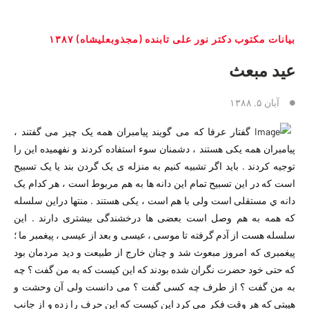
بیانات مکتوب دکتر نور علی تابنده (مجذوبعلیشاه) ۱۳۸۷
عید مبعث
آبان ۵, ۱۳۸۸
‌گفتار عرفا که می گویند پیامبران همه یک چیز می گفتند ،‌
پیامبران همه یکی هستند ،‌ دشمنان سوء استفاده کردند و نفهمیده این را
توجیه کردند . باید اگر تشبیه کنیم به منزله ی یک گردن بند یا یک تسبیح
است که در این تسبیح تمام این دانه ها به هم مربوط است ،‌ هر کدام یک
دانه ي مستقلی است ولی با هم است ،‌ یکی هستند . منتها دراین سلسله
که همه به هم وصل است بعضی ها درخشندگی بیشتری دارند . این
سلسله هست از آدم گرفته تا موسی ،‌ عیسی و بعد از عیسی ،‌ پیغمبر ما ؛‌
پیغمبری که امروز مبعوث شد و چنان خارج از طبیعت و دید مردمان بود
که حتی خود حضرت نگران شده بودند که این کیست که به من گفت ؟ چه
به من گفت ؟ از طرف چه کسی گفت ؟ می دانست ولی آن وحشت و
هیبتی که هر وقت فکر می کرد این کیست که این حرف را زده و از جانب