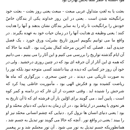
بعثت یا به لغتِ متداولِ عربی مبعث – مبعث یعنی روز بعثت – بعثت خود
برانگیخته شدن است . یعنی در این روز خداوند یکی از بندگان خاصّ
خودش را برانگیخت تا راه را به سایر بندگان نشان بدهند و آنها را هدایت
کنند ؛ یعنی وظیفه ی هدایت آنها را در زمان حیات خود به عهده بگیرند . در
واقع ما می توانیم بگوییم امروز تاریخ بشریّت ورق خورد ، ‌یک فصل
جدیدی آمد . فصلی که آخرین مرحله کمال بشریّت بود . البته ما حالا که
آن ایام گذشته تواریخ را بررسی می کنیم و این آثار را می بینیم ، می دانیم
که همه ي این آثار از آن جرقه ای بود که در چنین روزی درخشید . ولی در
خود آن روز جز کسانی که دیده ی بینا داشتند کسی متوجه نبود بلکه نور را
به صورت تاریکی می دیدند . در چنین سحری ، بزرگواری که ماه ها
ریاضت کشیده بود و فکرش الهی بود ، ‌مأموریت خاصّی پیدا کرد که
شرحش را شنیده اید . وقتی حضرت از آن غار که در دامنه و کمر کوه
است ، پایین آمد ،‌ می گویند برای اوّلین بار آن فرشته ای که تا آن تاریخ به
هر نحوی با پیغمبر در ارتباط بود ، در آن زمان به دنیایی که دنیای محمّد و او
بود ؛ یعنی دنیای انسان ها نزول کرد . دنیایی که چشم انسانی محمّد نیز او
را ببیند ؛ یعنی در واقع نور . آنچه که حالا می گویند نور تبدیل به جسم شد ،
همانطوریکه جسم تبدیل به نور می شود . آن نور مجسّم شد و بر پیغمبر