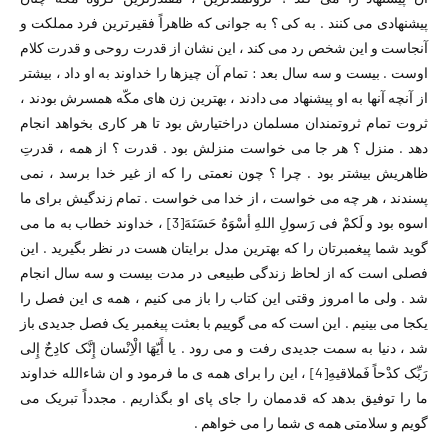
پیشنهادی می کنند . به کی ؟ به جوانی که ظاهراً فقیرترین فرد مملکت و
آنجاست و این شخص رد می کند ، این نشان از قدرت روحی و قدرت کلام
اوست . بیست و سه سال بعد : تمام آن چیزها را خداوند به او داد ، بیشتر
از آنچه آنها به او پیشنهاد می دادند ،‌ بهترین زن های مکّه همسرش بودند ،‌
ثروت تمام ثروتمندان مسلمان دراختیارش بود تا هر کاری بخواهد انجام
دهد . منزل ؟ هر جا می خواست منزلش بود . قدرت ؟ از همه ،‌ قدرتِ
ظاهریش بیشتر بود . چرا ؟ چون نعمتی را که از غیر خدا برسد ،‌ نمی
پسندند ، هر چه می خواست ،‌ از خدا می خواست . تمام زندگیش برای ما
اسوه بود و لَکمْ فی رَسولِ اللهِ أسْوَهٌ حَسَنَهَ
[3]
،‌ خداوند خطاب به ما می
گوید شما پیغمبرتان را که بهترین مدل برایتان هست در نظر بگیرید . این
فصلی است که از لحاظ زندگی طبیعی در مدت بیست و سه سال انجام
شد . ولی ما امروز وقتی این کتاب را باز می کنیم ،‌ همه ی این فصل را
یکجا می بینیم . این است که می گوییم با بعثت پیغمبر یک فصل جدیدی باز
شد ،‌ دنیا به سمت جدیدی رفت و می رود . یا أَیّهَا الْاِنْسان إِنَّک کادِحٌ إِلی
رَبِّک کدْحاً فَملاقیهِ
[4]
،‌ این را برای همه ی ما فرمود و ان شاءالله خداوند
ما را توفیق بدهد که قدممان را جای پای او بگذاریم . مجدداً تبریک می
گویم و سلامتی همه ی شما را می خواهم .