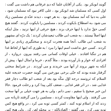
گویند ابوبکر بود . یکی از آقایان علما که دیدِ عرفانی هم داشت می گفت :
اول کسی که مسلمان شد ابوبکر بود ،‌ علی کافر نبود که مسلمان شود ،
علی به دنیا که آمد مسلمان بود . به هر جهت ،‌ دیدند عدّه ی مسلمین زیاد
می شود ،‌به اصطلاح بایکوت کردند ، مسلمین را بایکوت کردند . گفتند هیچ
کسی حقّ ندارد با اینها حرف بزند ،‌ هیچ حرفی از اینها نزنید ،‌ مثل اینکه
اینها اصلاً نیستند ،‌ به شعب ابی طالب تبعیدشان کردند ؛‌ یک درّه ای مشهور
به شعب ابی طالب .آنجا همه هجرت کردند و سختگیری زیادی بر اینها
کردند . کسی حق نداشت اسم اینها را ببرد ؛ به طوری که اینها از لحاظ غذا
هم در تنگنا افتادند . خیلی اوقات کسانی می رفتند بیرون دروازه ،‌ از
افرادی که خوار و بار آورده بودند ،‌ مثلاً گندم ،‌ خرما و امثال اینها ، پیش از
آنکه به شهر بروند از آنها می خریدند و می آوردند . در شرایط سختی
گرفتار شده بودند که حتّی برخی مورخین می گویند حضرت خدیجه علیه
السلام که ثروتمند درجه اوّل مکّه بود بعد از شعب ابو طالب دچار فقر
غذایی شد ،‌ در اثر فقر غذایی ، ضعف کلی پیدا کرد و رحلت فرمود .حالا
این خبر صحیح یا سقیم ، نمی دانم ،‌ ولی به هر جهت خیلی بر آنها سخت
می گرفتند . ولی اینها مقاومت کردند ،‌ مسلمین را می گرفتند تازیانه می
زدند که از اسلام توبه کنند ، کمتر کسی توبه می کرد ،‌ در واقع هیچ کس
توبه نمی کرد . می گفتند – العیاذبالله – بر محمّد لعن کن . ولی هیچ کس