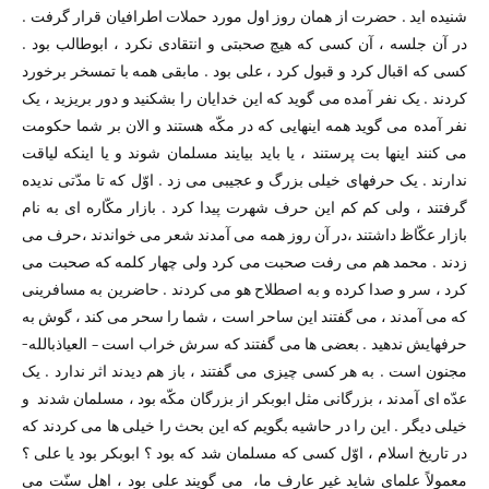
شنیده اید . حضرت از همان روز اول مورد حملات اطرافیان قرار گرفت .
در آن جلسه ،‌ آن کسی که هیچ صحبتی و انتقادی نکرد ، ابوطالب بود .
کسی که اقبال کرد و قبول کرد ،‌ علی بود . مابقی همه با تمسخر برخورد
کردند . یک نفر آمده می گوید که این خدایان را بشکنید و دور بریزید ، یک
نفر آمده می گوید همه اینهایی که در مکّه هستند و الان بر شما حکومت
می کنند اینها بت پرستند ،‌ یا باید بیایند مسلمان شوند و یا اینکه لیاقت
ندارند . یک حرفهای خیلی بزرگ و عجیبی می زد . اوّل که تا مدّتی ندیده
گرفتند ،‌ ولی کم کم این حرف شهرت پیدا کرد . بازار مکّاره ای به نام
بازار عکّاظ داشتند ،‌در آن روز همه می آمدند شعر می خواندند ،‌حرف می
زدند . محمد هم می رفت صحبت می کرد ولی چهار کلمه که صحبت می
کرد ،‌ سر و صدا کرده و به اصطلاح هو می کردند . حاضرین به مسافرینی
که می آمدند ،‌ می گفتند این ساحر است ، شما را سحر می کند ،‌ گوش به
حرفهایش ندهید . بعضی ها می گفتند که سرش خراب است – العیاذبالله-
مجنون است . به هر کسی چیزی می گفتند ،‌ باز هم دیدند اثر ندارد . یک
عدّه ای آمدند ،‌ بزرگانی مثل ابوبکر از بزرگان مکّه بود ،‌ مسلمان شدند و
خیلی دیگر . این را در حاشیه بگویم که این بحث را خیلی ها می کردند که
در تاریخ اسلام ،‌ اوّل کسی که مسلمان شد که بود ؟ ابوبکر بود یا علی ؟
معمولاً علمای شاید غیر عارف ما‌، ‌ می گویند علی بود ،‌ اهل سنّت می