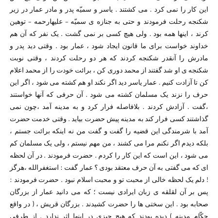
این کار را نمی کرد . می کشتند . یاسر و سمیّه پدر و مادر عمار در زیر
شکنجه رحلت فرمودند و حتی به جنازه ی سمیّه – علیهارحمه – توهین
کرند ،‌ اینها همه بود . ولی هیچ کسی بر نمی گشت . یک نفر که آن هم
خداوند خواست برای ما قانون ایجاد شود ،‌ عمار بود . وقتی دید پدر و
مادرش را آنقدر شکنجه کردند که هر دو رحلت کردند ،‌ وقتی نوبت
شکنجه ی او شد گفتند از محمد دوری کن ، برائت خودت را از محمد اعلام
کن تا آزادت کنیم . عمار یاسر دید اگر نکند او هم کشته می شود ، اگر این
حرف را نزند یک مسلمان کشته می شود . آن حرفی که آنها خواستند
،‌گفت . آزادش کردند . بلافاصله فرار کرد و به مدینه آمد ،‌چون نمی
گذاشتند کسی فرار کند به مدینه پیش حضرت بیاید . وقتی خدمت حضرت
آمد با شرمندگی این قضیه را گفت و گفت من نه اینکه برائت جستم ،‌
بلکه دیدم اگر نکنم مرا می کشند ،‌ من مهم نیستم ،‌ ولی یک مسلمان کم
می شود ،‌ این است که این کار را کردم . حضرت فرمودند . در آن لحظه
ای که می گفتی به آن حرف معتقد بودی ؟ عمار گفت : استغفرالله ،‌هرگز
! دلم یک لحظه خالی از محبت تو و محبت اسلام نبود . حضرت فرمودند :
پس بر آن لقلقه ی زبان ایرادی نیست ؛ که می دانید عمار از بزرگان
صحابه بود . این سختی ها را حضرت کشیدند . بزرگان قریش ، ( در واقع
حکّام مدینه ) دیده بودند که هیچ چیزی در اینها اثر ندارد . از طرفی