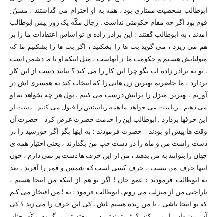
ابوطالب شخصیت ممتازی بود ،‌ همه به او احترام می گذاشتند ، مسنّ ِ
قوم بود اگر چه مقام حکومتی نداشت . رجال مکّه یک روز پیش ابوطالب
آمدند ،‌ به ابوطالب گفتند : این برادر زاده ی تو اساس اعتقادات ما را بر
هم می ریزد ،‌ می گوید بت ها را بشکنید ،‌ اگر بت ها را بشکنیم ما که
متولیانش هستیم و حکومت ما از آنهاست ،‌ مثل اینکه او با ما دشمن است
. تو به برادر زاده ات بگو چرا این کار را می کند ؟ بیایید دست از این کار
بردارد ، ما حاضریم بهترین زن هایی را که انتخاب کند به همسری اش در
آوریم . بهترین منزل را برایش درست می کنیم . پول هر چه بخواهد به او
می دهیم . ریاست می خواهد ما همه ریاستش را قبول می کنیم . دست از
این حرفها بردارد . ابوطالب این را خدمت حضرت عرض کرد – حضرت آن
وقت ها پیش او بودند – حضرت فرمودند : به اینها بگو اگر خورشید را در
دست راست من و ماه را در دست چپ من بگذارند ، یعنی اختیار همه ی
جهان را بتوانند به من بدهند ،‌ من از این حرف ها دست بر نمی دارم ،‌ چون
اینها حرف من نیست ، حرف کسی است که شمس و قمر را آفرید . بعد
به ابوطالب فرمودند : عمو جان ! اگر تو هم از اینکه من اینجا هستم ،‌
ناراحتی من از منزلت می روم . ابوطالب فرمود : نه !‌ من افتخار می کنم
که تو اینجا باشی ، تا من زنده هستم باش . کی این حرف را می زند ؟ کی
آن پیشنهاد را می کند ؟ ثروتمندترین ،‌ مقتدرترین گروه مکّه چنان