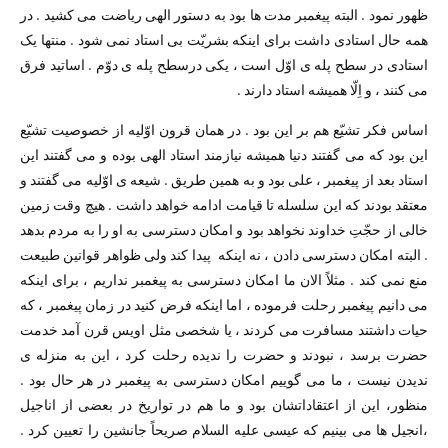
ظهور نمود . البته پیغمبر مدت ها بود به دستور الهی ریاضت می کشید . در
همه حال استادی داشت برای اینکه بشریّت بی استاد نمی شود . منتها یک
استادی در سطح پله ی اوّل است ، یکی درسطح پله ی دوّم . اساتید فرق
می کنند ،‌ و اِلّا همیشه استاد دارند .
اساس فکر تشیّع هم بر این بود . در همان قرون اوّلیه از خصوصیت تشیّع
این بود که می گفتند دنیا همیشه نیازمند استاد الهی بوده و می گفتند این
استاد بعد از پیغمبر ،‌ علی بود و به همین طریق . شیعه ی اوّلیه می گفتند و
معتقد بودند که این سلسله تا قیامت ادامه خواهد داشت . هیچ وقت زمین
خالی از حجّتِ خداوند نخواهد بود و امکان دسترسی به او را به مردم بدهد
. البته امکان دسترسی دادن ،‌ نه اینکه پیدا کند ولی ظواهر قوانین طبیعت
منع نمی کند . مثلاً الان ما امکان دسترسی به پیغمبر نداریم ،‌ برای اینکه
می دانیم پیغمبر رحلت فرموده ، ‌اما اینکه فرض کنید در زمان پیغمبر ، که
حیات داشتند مسافرت می کردند ،‌ یا شخصی مثل اویس قرن آمد خدمت
حضرت برسد ،‌ نبودند و حضرت را ندیده رحلت کرد ، این به منزله ی
ندیدن نیست ، ما می گوییم امکان دسترسی به پیغمبر در هر حال بود .
منظور، این از اعتقاداتشان بود و ما هم در تواریخ در بعضی از اناجیل
،‌انجیل ها می بینیم که عیسی علیه السلام صریحاً جانشین را تعیین کرد .