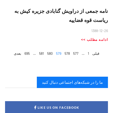
نامه جمعی از دراویش گنابادی جزیره کیش به
رياست قوه قضاييه
1388-12-26
ادامه مطلب >>
قبلی
1
…
577
578
579
580
581
…
695
بعدی
ما را در شبکه‌های اجتماعی دنبال کنید
LIKE US ON FACEBOOK