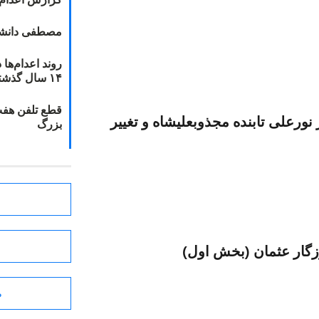
مصطفی دانشج
۱۴ سال گذشته
قطع تلفن هفت
 نورعلی تابنده مجذوبعليشاه و تغییر
بزرگ
زگار عثمان (بخش اول)
ط