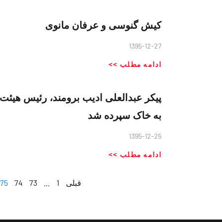
کیش گنوسى و عرفان مانوى
1395-12-27
ادامه مطلب >>
پیکر عبدالعلی ادیب برومند، رئیس هیئت
به خاک سپرده شد
1395-12-25
ادامه مطلب >>
قبلی
1
…
73
74
75