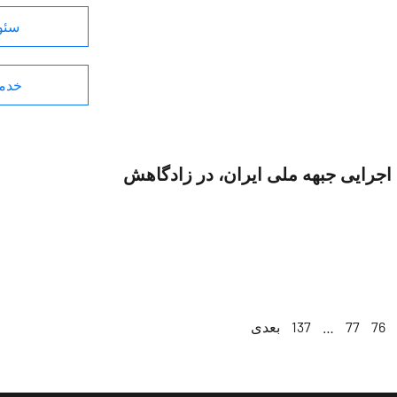
سئو 
خدما
 اجرایی جبهه ملی ایران، در زادگاهش
76
77
…
137
بعدی