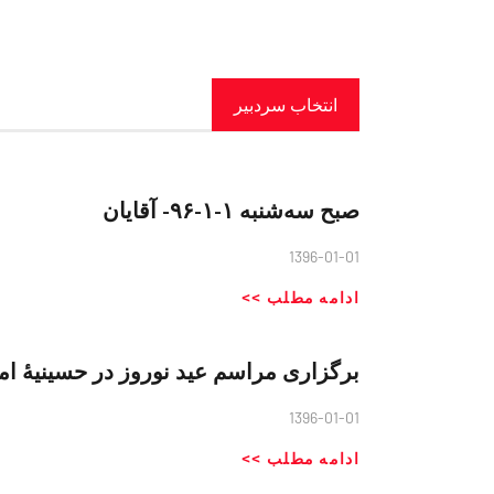
انتخاب سردبیر
صبح سه‌شنبه ١-١-٩۶- آقایان
1396-01-01
ادامه مطلب >>
برگزاری مراسم عید نوروز در حسینیهٔ ام
1396-01-01
ادامه مطلب >>