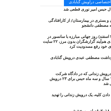
 اختصاصی دراویش گنابادی
 حبس امیر نوری قطعی شد
ن و بستری در بیمارستان/ از کارافتادگی
۱۲ مارس (۲۱ اسفند) روز جهانی مبارزه با سانسور در
اینترنت: #آزادی هم‌آیند گزارشگران‌ بدون مرز، ۲۲ سایت
ی خود رفع مسدودیت کرد
زداشت مصطفی عبدی درویش گنابادی
أیید حکم ۲۳ درویش زندانی که در دادگاه شرکت
نکرده‌اند/ ۱۹۰ سال و سه ماه حبس برای ۲۳ درویش
 شد
دن کلیه، یک درویش زندانی را تهدید
ش