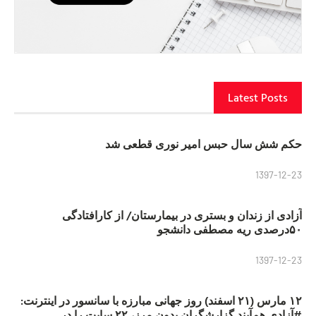
Latest Posts
حکم شش سال حبس امیر نوری قطعی شد
1397-12-23
آزادی از زندان و بستری در بیمارستان/ از کارافتادگی
۵۰درصدی ریه مصطفی دانشجو
1397-12-23
۱۲ مارس (۲۱ اسفند) روز جهانی مبارزه با سانسور در اینترنت:
#آزادی هم‌آیند گزارشگران‌ بدون مرز، ۲۲ سایت را در