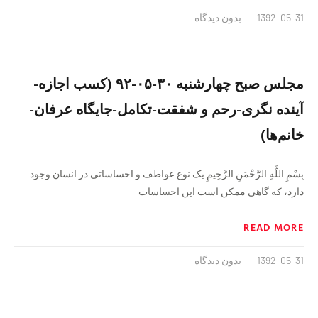
1392-05-31
بدون دیدگاه
مجلس صبح چهارشنبه ۳۰-۰۵-۹۲ (کسب اجازه-
آینده نگری-رحم و شفقت-تکامل-جایگاه عرفان-
خانم‌ها)
بِسْمِ اللَّهِ الرَّحْمَنِ الرَّحِيمِ یک نوع عواطف و احساساتی در انسان وجود
دارد، که گاهی ممکن است این احساسات
READ MORE
1392-05-31
بدون دیدگاه