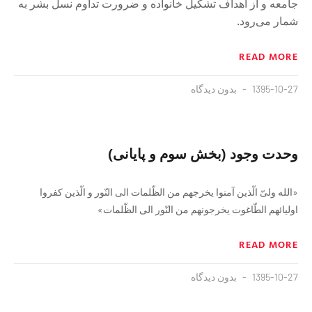
جامعه و از اهداف تشكيل خانواده و ضرورت تداوم نسل بشر به
شمار مى‌رود.
READ MORE
1395-10-27
بدون دیدگاه
وحدت وجود (بخش سوم و پایانی)
«الله ولیّ الّذین آمنوا یخرجهم من الظّلمات الی النّور و الّذین کفروا
اولیائهم الطّاغوت یخرجونهم من النّور الی الظّلمات»
READ MORE
1395-10-27
بدون دیدگاه