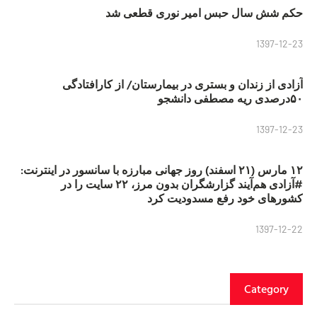
حکم شش سال حبس امیر نوری قطعی شد
1397-12-23
آزادی از زندان و بستری در بیمارستان/ از کارافتادگی
۵۰درصدی ریه مصطفی دانشجو
1397-12-23
۱۲ مارس (۲۱ اسفند) روز جهانی مبارزه با سانسور در اینترنت:
#آزادی هم‌آیند گزارشگران‌ بدون مرز، ۲۲ سایت را در
کشورهای خود رفع مسدودیت کرد
1397-12-22
Category