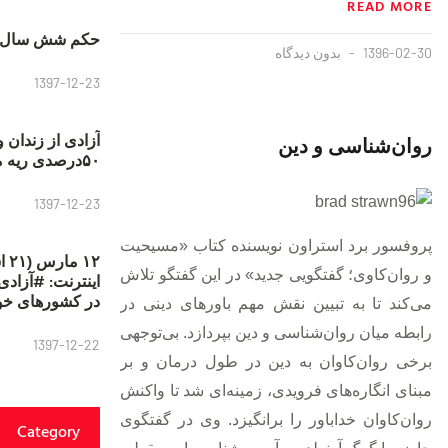
READ MORE
حکم شش سال ح
1396-02-30
بدون دیدگاه
1397-12-23
آزادی از زندان 
روان‌شناسی و دین
۵۰درصدی ریه مصطفی دانشجو
1397-12-23
پروفسور برد استراون نویسنده کتاب «مسیحیت
۱۲
و روان‌کاوی؛ گفتگویی جدید» در این گفتگو تلاش
در کشورهای خو
می‌کند تا به تبیین نقش مهم باورهای دینی در
رابطه میان روان‌شناسی و دین بپردازد. بی‌توجهی
1397-12-22
برخی روان‌کاوان به دین در طول درمان و بر
مبنای انگاره‌های فرویدی، زمینه‌ای شد تا واکنش
روان‌کاوان خداباور را برانگیزد. وی در گفتگوی
Category