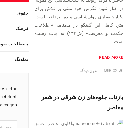
حاضر با گرگ آرنولد، به آسیب‌شناسی این مقوله،
در کنار تبیین نگرش خود مبنی بر تلاش برای
حقوق
یکپارچه‌سازی روان‌شناسی و دین پرداخته است.
متن کامل این گفتگو در ماهنامه «اطلاعات
فرهنگ
حکمت و معرفت» (ش۱۳۳) به چاپ رسیده
است.
مصطلحات صوف
READ MORE
نماهنگ
1396-02-30
بدون دیدگاه
nsectetur
بازتاب جلوه‌های زن شرقی در شعر
ncididunt
ore magna
معاصر
واکاوی عنصر عشق