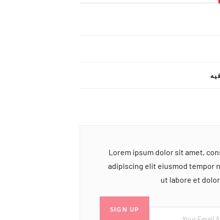
یه
Lorem ipsum dolor sit amet, co
adipiscing elit eiusmod tempor 
ut labore et dol
SIGN UP