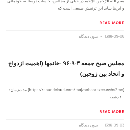
بسم الله الرّحمن الرّحیم در خیلی از مجالس، جلسات دوستانه، خودمانی
و این‌ها شاید این ترتیبش طبیعی‌ است که
READ MORE
1396-09-06
بدون دیدگاه
مجلس صبح جمعه ٣-٩-٩۶ -خانمها (اهمیت ازدواج
و اتحاد بین زوجین)
{https://soundcloud.com/majzooban/sxccusyhs2mx} مدت‌زمان:
۱۰ دقيقه
READ MORE
1396-09-03
بدون دیدگاه