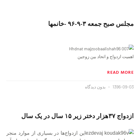
مجلس صبح جمعه ٣-٩-٩۶ -خانمها
اهمیت ازدواج و اتحاد بین زوجین
READ MORE
1396-09-03
بدون دیدگاه
ازدواج ۳۷هزار دختر زیر ۱۵ سال در یک سال
این ازدواج‌ها در بسیاری از موارد منجر