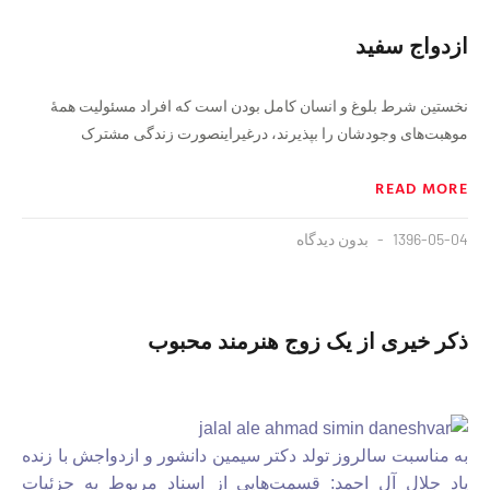
ازدواج سفید
نخستین شرط بلوغ و انسان کامل بودن است که افراد مسئولیت همهٔ
موهبت‌های وجودشان را بپذیرند، درغیراینصورت زندگی مشترک
READ MORE
1396-05-04
بدون دیدگاه
ذکر خیری از یک زوج هنرمند محبوب
به مناسبت سالروز تولد دکتر سیمین دانشور و ازدواجش با زنده
یاد جلال آل احمد: قسمت‌هایی از اسناد مربوط به جزئیات