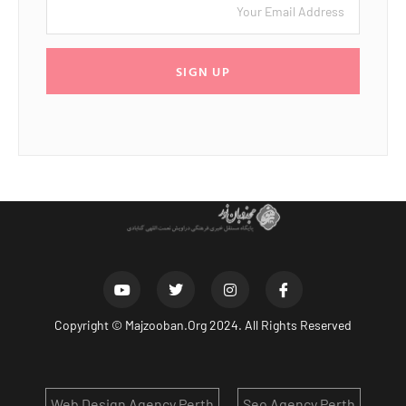
SIGN UP
Copyright ©
Majzooban.Org
2024. All Rights Reserved
Web Design Agency Perth
Seo Agency Perth