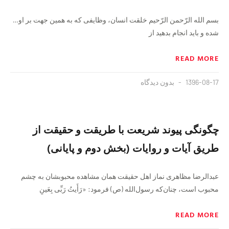
بسم الله الرّحمن الرّحیم خلقت انسان، وظایفی که به همین جهت بر او…
شده و باید انجام بدهید از
READ MORE
1396-08-17
بدون دیدگاه
چگونگی پیوند شریعت با طریقت و حقیقت از
طریق آیات و روایات (بخش دوم و پایانی)
عبدالرضا مظاهری نماز اهل حقیقت‌‌‌ همان مشاهده محبوبشان به چشم
محبوب است، چنان‌که رسول‌الله (ص) فرمود: «رَأَیتُ رَبِّی بِعَینِ
READ MORE