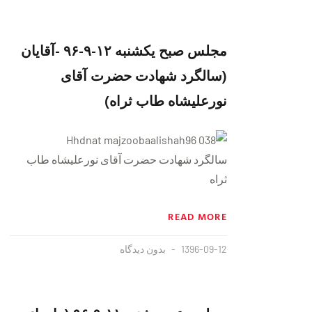
مجلس صبح یکشنبه ١٢-٩-٩۶ -آقایان
(سالگرد شهادت حضرت آقای
نورعلیشاه طاب ثراه)
سالگرد شهادت حضرت آقای نورعلیشاه طاب
ثراه
READ MORE
1396-09-12
بدون دیدگاه