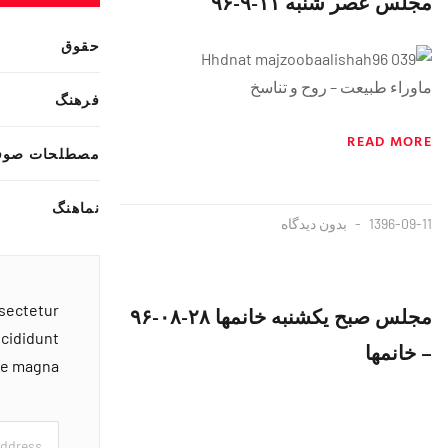
مجلس عصر شنبه ١١-٩-٩۶
حقوق
ماوراء طبیعت – روح و تناسخ
فرهنگ
READ MORE
مصطلحات صوف
نماهنگ
1396-09-11
بدون دیدگاه
nsectetur
مجلس صبح یکشنبه خانمها ۲۸-۰۸-۹۶
ncididunt
– خانمها
ore magna
{https://soundcloud.com/majzooban/ey8l65g2ehnj}