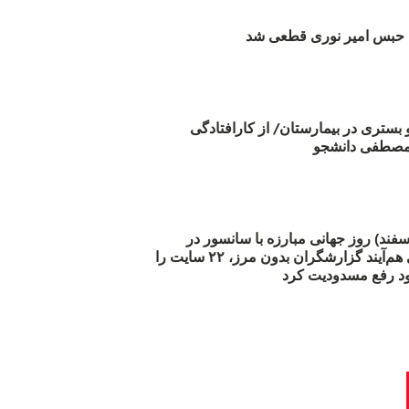
بس امیر نوری قطعی شد
و بستری در بیمارستان/ از کارافتادگی
 مارس (۲۱ اسفند) روز جهانی مبارزه با سانسور در
اینترنت: #آزادی هم‌آیند گزارشگران‌ بدون مرز، ۲۲ سایت را
د رفع مسدودیت کرد