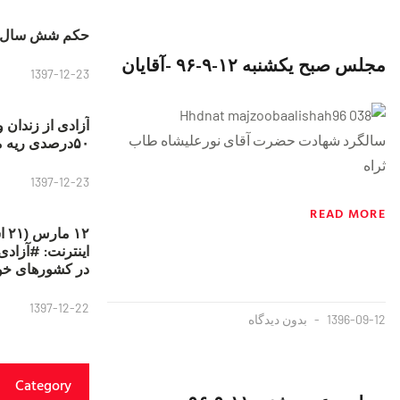
حکم شش سال ح
مجلس صبح یکشنبه ١٢-٩-٩۶ -آقایان
1397-12-23
آزادی از زندان 
سالگرد شهادت حضرت آقای نورعلیشاه طاب
۵۰درصدی ریه مصطفی دانشجو
ثراه
1397-12-23
READ MORE
۱۲
در کشورهای خو
1397-12-22
1396-09-12
بدون دیدگاه
Category