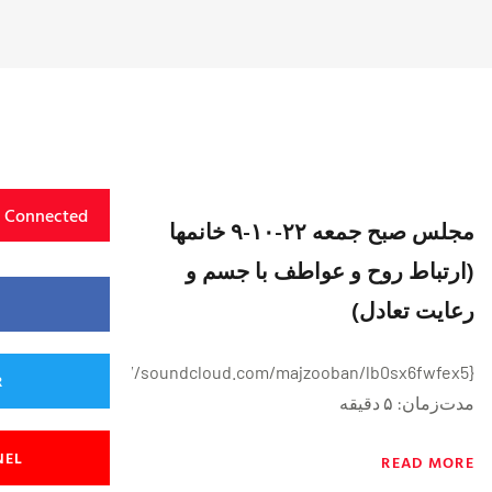
y Connected
مجلس صبح جمعه ۲۲-۱۰-۹ خانمها
(ارتباط روح و عواطف با جسم و
رعایت تعادل)
{https://soundcloud.com/majzooban/lb0sx6fwfex5}
R
مدت‌زمان: ۵ دقیقه
NEL
READ MORE