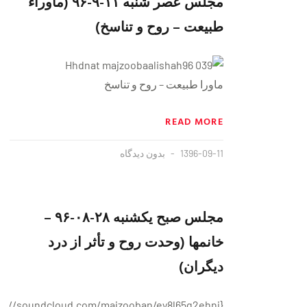
مجلس عصر شنبه ١١-٩-٩۶ (ماوراء
طبیعت – روح و تناسخ)
ماورا طبیعت – روح و تناسخ
READ MORE
1396-09-11
بدون دیدگاه
مجلس صبح یکشنبه ۲۸-۰۸-۹۶ –
خانمها (وحدت روح و تأثر از درد
دیگران)