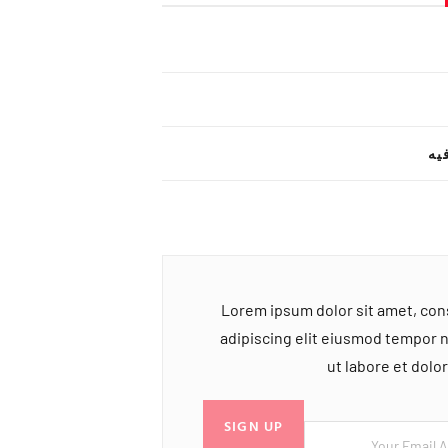
یه
Lorem ipsum dolor sit amet, co
adipiscing elit eiusmod tempor 
ut labore et dol
SIGN UP