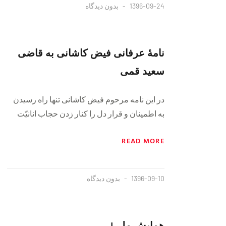
1396-09-24
بدون دیدگاه
نامهٔ عرفانی فیض کاشانی به قاضی
سعید قمی
در این نامه مرحوم فیض کاشانی تنها راه رسیدن
به اطمینان و قرار دل را کنار زدن حجاب انانیّت
READ MORE
1396-09-10
بدون دیدگاه
همایش ملی!