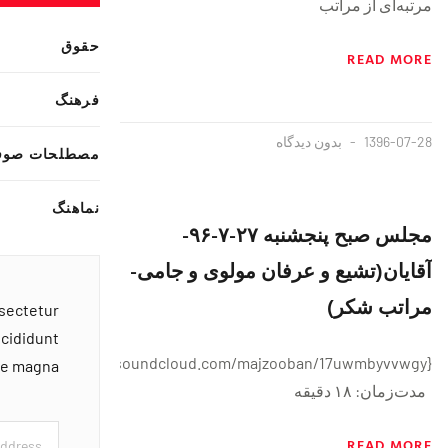
مرتبه‌ای از مراتب
حقوق
READ MORE
فرهنگ
1396-07-28
بدون دیدگاه
مصطلحات صوف
نماهنگ
مجلس صبح پنجشنبه ٢٧-٧-٩۶-
آقایان(تشیع و عرفان مولوی و جامی-
مراتب شکر)
nsectetur
ncididunt
{https://soundcloud.com/majzooban/17uwmbyvvwgy}
ore magna
مدت‌زمان: ۱۸ دقيقه
READ MORE