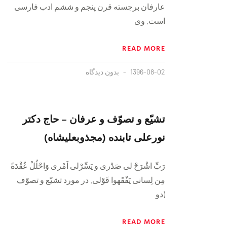
عارفان برجسته قرن پنجم و ششم ادب فارسی
است. وی
READ MORE
1396-08-02
بدون دیدگاه
تشيّع و تصوّف و عرفان – حاج دكتر
نورعلى تابنده (مجذوبعلیشاه)
رَبِّ اشْرَحْ لى صَدْرى و يَسِّرْلى اَمْرى وَاحْلُلْ عُقْدَةً
مِن لِسانى يَفْقَهوا قَوْلى. در مورد تشيّع و تصوّف
(دو
READ MORE