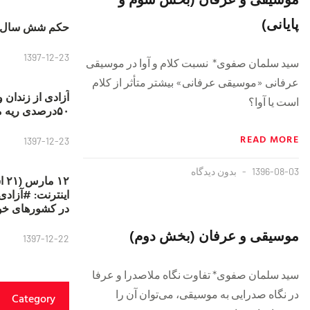
پایانی)
حکم شش سال ح
1397-12-23
سيد سلمان صفوی* نسبت کلام و آوا در موسیقی
عرفانی «موسیقی عرفانی» بيشتر متأثر از كلام
آزادی از زندان 
است يا آوا؟
۵۰درصدی ریه مصطفی دانشجو
READ MORE
1397-12-23
1396-08-03
بدون دیدگاه
۱۲
در کشورهای خو
موسیقی و عرفان (بخش دوم)
1397-12-22
سيد سلمان صفوی* تفاوت نگاه ملاصدرا و عرفا
در نگاه صدرايی به موسیقی،‌ می‌توان آن را
Category