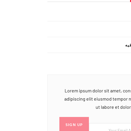
یه
Lorem ipsum dolor sit amet, co
adipiscing elit eiusmod tempor 
ut labore et dol
SIGN UP