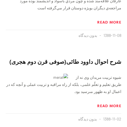
عارفان علاقه‌مند شده و چون مردي باسواد و انديشمند بوده مورد
مراجعه‌ي ديگران بويژه دوستان قرار مي‌گرفته است
READ MORE
1388-11-08
بدون دیدگاه
شرح احوال داوود طائى(صوفی قرن دوم هجری)
شيوه تربيت مريدان وى نه از
طريق تعليم و تعلّم علمى، بلكه از راه مراقبه و تربيت عملى و آنچه كه در
اعمال او به ظهور مى‏رسيد بود.
READ MORE
1388-11-02
بدون دیدگاه