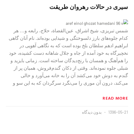
سیرى در حالات رهروان طریقت
شمس تبریزى، شیخ اشراق، عین‌القضاة، حلاج، رابعه و… هر
کدام جلوه‌‏هاى بارز دلسوختگى و‏‌ شیدایى‏‌ بوده‌‏اند. نام آنان گاهى
ابراهیم ادهم سلطان بلخ بوده است که به نگاهى آهویى در
نخچیرگاه به خود آمده از جاه و جلال شاهانه دست کشیده، خود
را هم‌آهنگ و همسان با رنج‌دیدگان ساخته است. زمانى بایزید و
شبلى جلوه نموده‌‏اند. وقتى از دکان گندم‌فروش، همیان پر از
گندم به دوش خود مى‏‌کشد آن را به خانه مى‏‌آورد و خالى
مى‏‌کند، درون آن مورى را مى‌‏نگرد سرگردان که به این سو و
READ MORE
1396-05-21
بدون دیدگاه