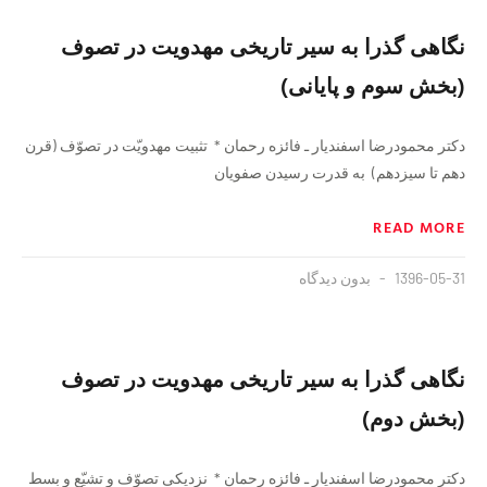
نگاهی گذرا به سير تاريخی مهدويت در تصوف
(بخش سوم و پایانی)
دكتر محمودرضا اسفنديار ـ فائزه رحمان * تثبيت مهدويّت در تصوّف (قرن
دهم تا سيزدهم) به قدرت رسيدن صفويان
READ MORE
1396-05-31
بدون دیدگاه
نگاهی گذرا به سير تاريخی مهدويت در تصوف
(بخش دوم)
دكتر محمودرضا اسفنديار ـ فائزه رحمان * نزديكی تصوّف و تشيّع و بسط