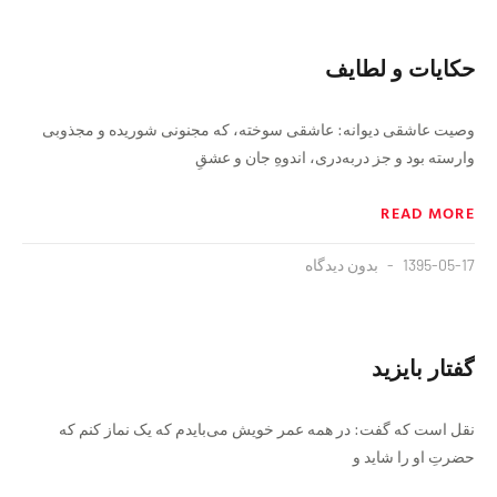
حکایات و لطایف
وصيت عاشقى ديوانه: عاشقى سوخته، كه مجنونى شوريده و مجذوبى
وارسته بود و جز دربه‌درى، اندوهِ جان و عشقِ
READ MORE
1395-05-17
بدون دیدگاه
گفتار بایزید
نقل است که گفت: در همه عمر خویش می‌بایدم که یک نماز کنم که
حضرتِ او را شاید و