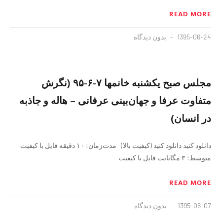
READ MORE
1395-06-24
بدون دیدگاه
مجلس صبح يكشنبه خانمها ٧-۶-۹۵ (نگرش
متفاوت عرفا و جهان‌بینی عرفانی – هاله و جاذبه
در انسان)
دانلود کنید دانلود کنید (کیفیت بالا) مدت‌زمان: ١٠ دقيقه فايل با کیفیت
متوسط: ۳ مگابایت فايل با کیفیت
READ MORE
1395-06-07
بدون دیدگاه