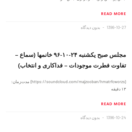
READ MORE
1396-10-27
بدون دیدگاه
مجلس صبح یکشنبه ۲۴-۱۰-۹۶ خانمها (سماع –
تفاوت فطرت موجودات – فداکاری و انتخاب)
{https://soundcloud.com/majzooban/hmatrfcworzs} مدت‌زمان:
۱۳ دقیقه
READ MORE
1396-10-24
بدون دیدگاه