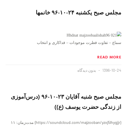
مجلس صبح یکشنبه ۲۴-۱۰-۹۶ خانمها
سماع – تفاوت فطرت موجودات – فداکاری و انتخاب
READ MORE
1396-10-24
بدون دیدگاه
مجلس صبح شنبه آقایان ۲۳-۱۰-۹۶ (درس‌آموزی
از زندگی حضرت یوسف (ع))
{https://soundcloud.com/majzooban/yzxj5lhygjjr} مدت‌زمان: ۱۱