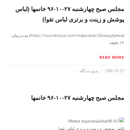
مجلس صبح چهارشنبه ۲۷-۱۰-۹۶ خانمها (لباس
پوشش و زینت و برتری لباس تقوا)
{https://soundcloud.com/majzooban/3ziwqsytpbwa} مدت‌زمان:
۱۲ دقیقه
READ MORE
1396-10-27
بدون دیدگاه
مجلس صبح چهارشنبه ۲۷-۱۰-۹۶ خانمها
لباس پوشش و زینت و برتری لباس تقوا