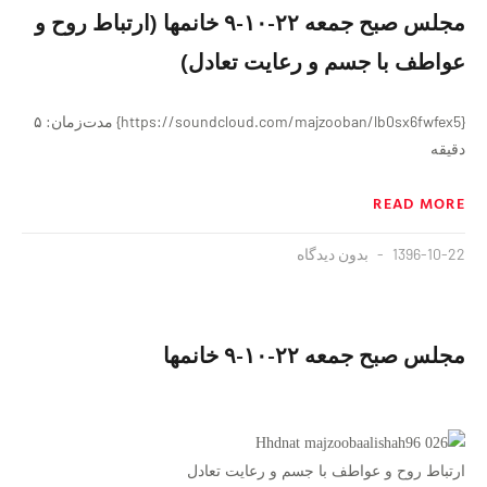
مجلس صبح جمعه ۲۲-۱۰-۹ خانمها (ارتباط روح و
عواطف با جسم و رعایت تعادل)
{https://soundcloud.com/majzooban/lb0sx6fwfex5} مدت‌زمان: ۵
دقیقه
READ MORE
1396-10-22
بدون دیدگاه
مجلس صبح جمعه ۲۲-۱۰-۹ خانمها
ارتباط روح و عواطف با جسم و رعایت تعادل