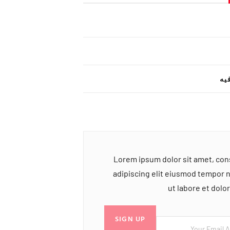
یه
Lorem ipsum dolor sit amet, co
adipiscing elit eiusmod tempor 
ut labore et dol
SIGN UP