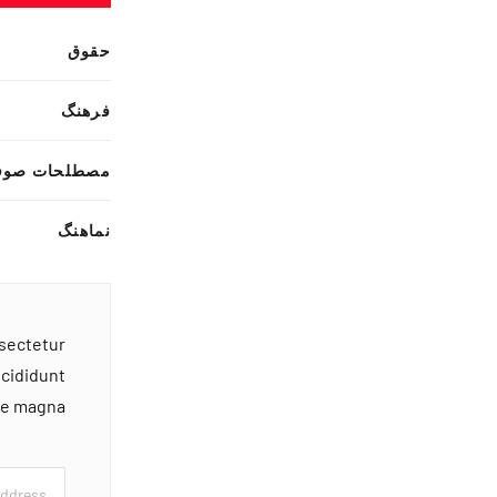
حقوق
فرهنگ
مصطلحات صوف
نماهنگ
nsectetur
ncididunt
ore magna