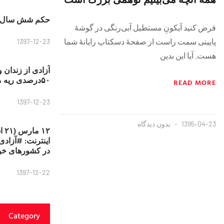
حکم شش سال ح
فرض کنید آیکونِ مستطیل آبی‌رنگی در گوشۀ
پایینی سمت راست از صفحۀ دسکتاپ رایانۀ شما
1397-12-23
هست. آیا این بدین
آزادی از زندان 
۵۰درصدی ریه مصطفی دانشجو
READ MORE
1397-12-23
1395-04-23
بدون دیدگاه
۱۲
در کشورهای خو
1397-12-22
Category