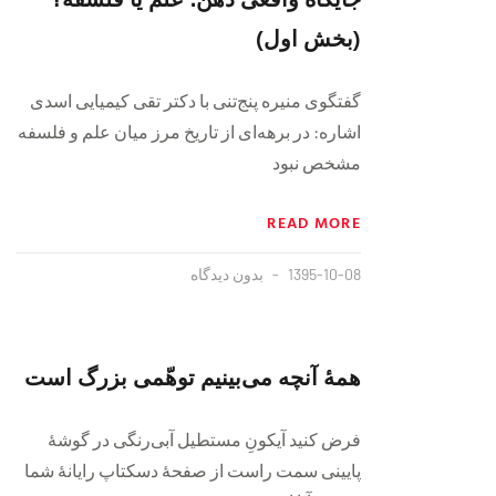
(بخش اول)
گفتگوی منیره پنج‌تنی با دکتر تقی کیمیایی اسدی
اشاره: در برهه‌ای از تاریخ مرز میان علم و فلسفه
مشخص نبود
READ MORE
1395-10-08
بدون دیدگاه
همۀ آنچه می‌بینیم توهّمی بزرگ است
فرض کنید آیکونِ مستطیل آبی‌رنگی در گوشۀ
پایینی سمت راست از صفحۀ دسکتاپ رایانۀ شما