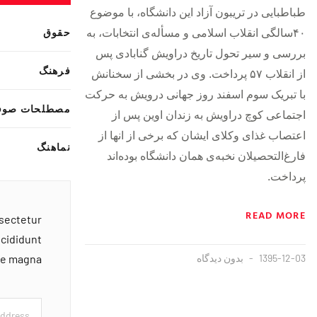
طباطبایی در تریبون آزاد این دانشگاه، با موضوع
حقوق
۴۰سالگی انقلاب اسلامی و مسأله‌ی انتخابات، به
بررسی و سیر تحول تاریخ دراویش گنابادی پس
فرهنگ
از انقلاب ۵۷ پرداخت. وی در بخشی از سخنانش
با تبریک سوم اسفند روز جهانی درویش به حرکت
مصطلحات صوف
اجتماعی کوچ دراویش به زندان اوین پس از
اعتصاب غذای وکلای ایشان که برخی از انها از
نماهنگ
فارغ‌التحصیلان نخبه‌ی همان دانشگاه بوده‌اند
پرداخت.
READ MORE
nsectetur
ncididunt
1395-12-03
بدون دیدگاه
ore magna