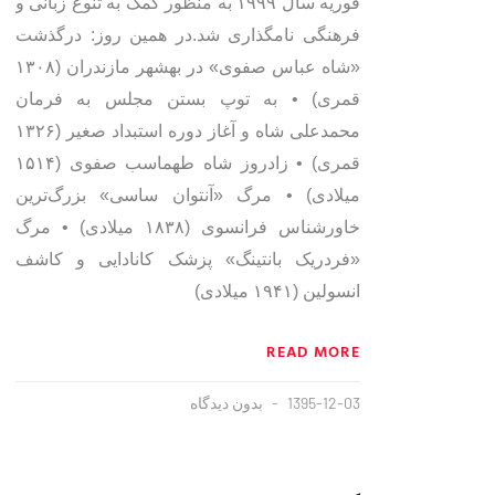
فوریه سال ۱۹۹۹ به منظور کمک به تنوع زبانی و
فرهنگی نامگذاری شد.در همین روز: درگذشت
«شاه عباس صفوی» در بهشهر مازندران (۱۳۰۸
قمری) • به توپ بستن مجلس به فرمان
محمدعلی شاه و آغاز دوره استبداد صغير (۱۳۲۶
قمری) • زادروز شاه طهماسب صفوی (۱۵۱۴
میلادی) • مرگ «آنتوان ساسی» بزرگ‌‏ترين
خاورشناس فرانسوی (۱۸۳۸ میلادی) • مرگ
«فردریک بانتينگ» پزشک كانادایی و كاشف
انسولين (۱۹۴۱ میلادی)
READ MORE
1395-12-03
بدون دیدگاه