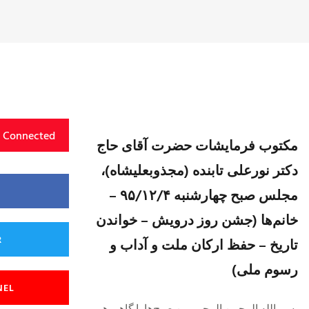
y Connected
مکتوب فرمایشات حضرت آقای حاج
دکتر نورعلی تابنده (مجذوبعلیشاه)،
مجلس صبح چهارشنبه ۹۵/۱۲/۴ –
خانم‌ها (جشن روز درویش – خواندن
R
تاریخ – حفظ ارکان ملت و آداب و
رسوم ملی)
NEL
بسم الله الرحمن الرحیم من صبح‌ها یا گاهی هم