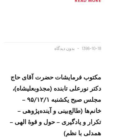
READ MORE
1396-10-18
بدون دیدگاه
مکتوب فرمایشات حضرت آقای حاج
دکتر نورعلی تابنده (مجذوبعلیشاه)،
مجلس صبح یکشنبه ۹۵/۱۲/۱ –
خانم‌ها (طالع‌بینی و آینده‌پژوهی –
تکرار و یادگیری – حول و قوهٔ الهی –
همدلی با نظم)