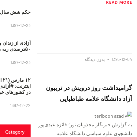
READ MORE
حکم شش سال ح
1397-12-23
آزادی از زندان 
۵۰درصدی ریه مصطفی دانشجو
1395-12-04
بدون دیدگاه
1397-12-23
۱۲
گرامیداشت روز درویش در تریبون
در کشورهای خو
آزاد دانشگاه علامه طباطبایی
1397-12-22
به گزارش خبرنگار مجذوبان نور؛ فائزه عبدی‌پور
Category
دانشجوی علوم سیاسی دانشگاه علامه