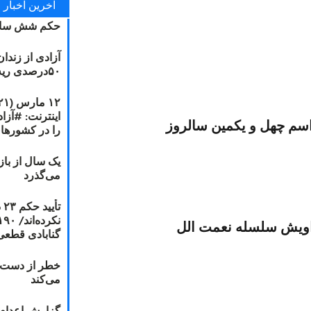
آخرین اخبار
حکم شش سال
آزادی از زندا
۵۰درصدی ریه مصطفی دانشجو
سم چهل و یکمین سالروز
را در کشورها
یک سال از با
می‌گذرد
ت
راویش سلسله نعمت الل
گنابادی قطعی
خطر از دست دا
می‌کند
گزارش اعدام ۲۰۱۸: قصاص و بخش