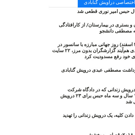
 اختصاصی دراویش گنابادی
 حبس امیر نوری قطعی شد
ن و بستری در بیمارستان/ از کارافتادگی
۱۲ مارس (۲۱ اسفند) روز جهانی مبارزه با سانسور در
اینترنت: #آزادی هم‌آیند گزارشگران‌ بدون مرز، ۲۲ سایت
ی خود رفع مسدودیت کرد
زداشت مصطفی عبدی درویش گنابادی
أیید حکم ۲۳ درویش زندانی که در دادگاه شرکت
نکرده‌اند/ ۱۹۰ سال و سه ماه حبس برای ۲۳ درویش
 شد
دن کلیه، یک درویش زندانی را تهدید
ش