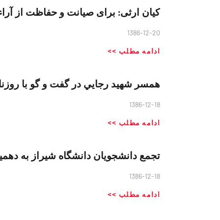
کیان ارثی: برای صیانت و حفاظت از آراء ب
1386-12-20
ادامه مطلب >>
همسر شهيد رجايي در گفت و گو با روزناه
1386-12-18
ادامه مطلب >>
تجمع دانشجويان دانشگاه شيراز به دهمي
1386-12-18
ادامه مطلب >>