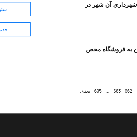
 شهرداري آن شهر در
سئو 
خدما
اكن به فروشگاه محص
662
663
…
695
بعدی