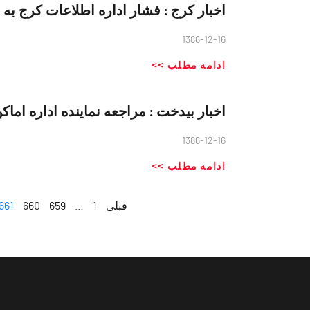
اخبار کرج : فشار اداره اطلاعات كرج به
1386-12-16
ادامه مطلب >>
اخبار بیدخت : مراجعه نماينده اداره ام
1386-12-16
ادامه مطلب >>
قبلی
1
…
659
660
661