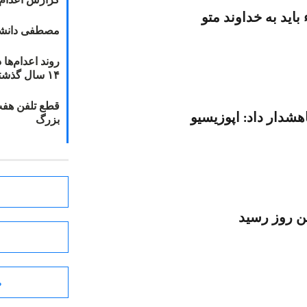
اید به خداوند متو
مصطفی دانشج
۱۴ سال گذشته
قطع تلفن هفت
شدار داد: اپوزيسيو
بزرگ
ن روز رسيد
ط