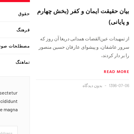
بیان حقیقت ایمان و کفر (بخش چهارم
حقوق
و پایانی)
فرهنگ
{https://soundcloud.com/majzooban/qibdmdrlrgfk}
از تمهیدات عین‌القضات همدانی دريغا آن روز كه
مصطلحات صوف
سرور عاشقان، و پيشواى عارفان حسين منصور
را بر دار كردند،
نماهنگ
READ MORE
1396-07-06
بدون دیدگاه
nsectetur
ncididunt
ore magna