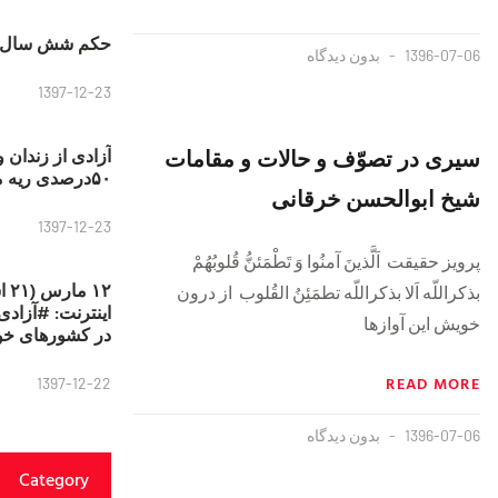
حکم شش سال ح
1396-07-06
بدون دیدگاه
1397-12-23
سيرى در تصوّف و حالات و مقامات
آزادی از زندان 
۵۰درصدی ریه مصطفی دانشجو
شيخ ابوالحسن خرقانى
1397-12-23
پرويز حقيقت اَلَّذينَ آمنُوا وَ تَطْمَئنُّ قُلوبُهُمْ
۱۲
بذكراللّه‏ اَلا بذكراللّه‏ تطمَئِنُ القُلوب از درون
خويش اين آوازها
در کشورهای خو
READ MORE
1397-12-22
1396-07-06
بدون دیدگاه
Category