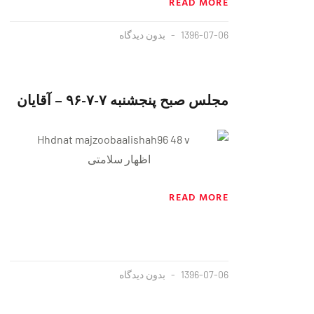
READ MORE
1396-07-06
بدون دیدگاه
مجلس صبح پنجشنبه ٧-٧-٩۶ – آقایان
اظهار سلامتی
READ MORE
1396-07-06
بدون دیدگاه