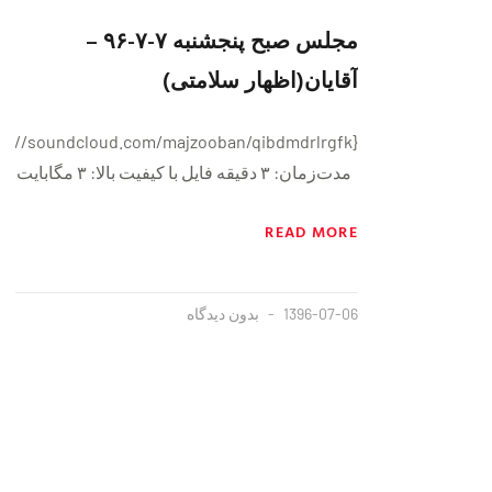
مجلس صبح پنجشنبه ٧-٧-٩۶ –
آقایان(اظهار سلامتی)
مدت‌زمان: ۳ دقيقه فايل با کیفیت بالا: ۳ مگابایت
READ MORE
1396-07-06
بدون دیدگاه