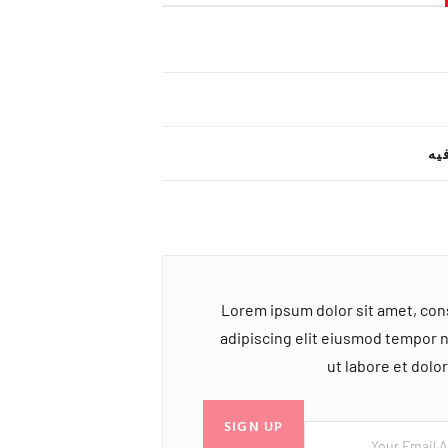
یه
Lorem ipsum dolor sit amet, co
adipiscing elit eiusmod tempor 
ut labore et dol
SIGN UP