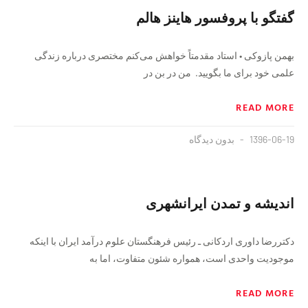
گفتگو با پروفسور هاينز هالم
بهمن پازوكى • استاد مقدمتاً خواهش مى‏‌كنم مختصرى درباره زندگى
علمى خود براى ما بگوييد. من در بن در
READ MORE
1396-06-19
بدون دیدگاه
اندیشه و تمدن ایرانشهری
دكتررضا داوری اردکانی ـ رئيس فرهنگستان علوم درآمد ایران با اینکه
موجودیت واحدی است، همواره شئون متفاوت، اما به
READ MORE