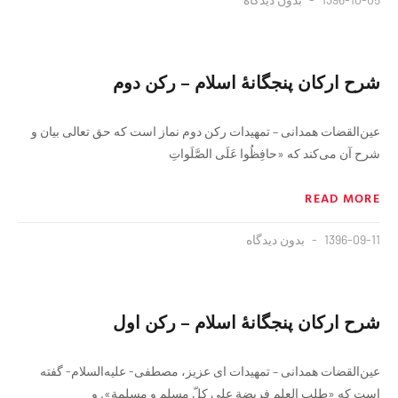
شرح اركان پنج‏گانهٔ اسلام – رکن دوم
عین‌القضات همدانی – تمهیدات رکن دوم نماز است که حق تعالى بیان و
شرح آن مى‌‏کند که‏ «حافِظُوا عَلَى الصَّلَواتِ
READ MORE
1396-09-11
بدون دیدگاه
شرح اركان پنج‏گانهٔ اسلام – رکن اول
عین‌القضات همدانی – تمهیدات اى عزيز، مصطفى- عليه‌السلام- گفته
است كه «طلب العلم فريضة على ‏كلّ مسلم و مسلمة». و