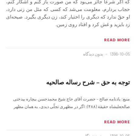
که اگر شرعاً جائز مى‏‌بود که من صورت باز کنم و آشکار کنم،
حجاب بردارم، معلومت مى‏‌شد که کسى که مثل من زنى دارد،
او حقّ ندارد که دیگرى را اختیار کند، زن دیگرى بگیرد. صیحه‌‏اى
زد بایزید و غش کرد و افتاد روى زمین.
READ MORE
1396-10-05
بدون دیدگاه
توجه به حق – شرح رساله صالحیه
منبع: یادنامه صالح – حضرت آقای ح‍اج‌ ش‍ی‍خ‌ م‍ح‍م‍دح‍س‍ن‌ ب‍ی‍چ‍اره‌ ب‍ی‍دخ‍ت‍ی‌
ص‍ال‍حع‍ل‍ی‍ش‍اه‌ حقیقة (۴۸۸): اگر در مظهرى تجلّى دیدى، به ‏همان مظهر
READ MORE
1396-10-05
بدون دیدگاه