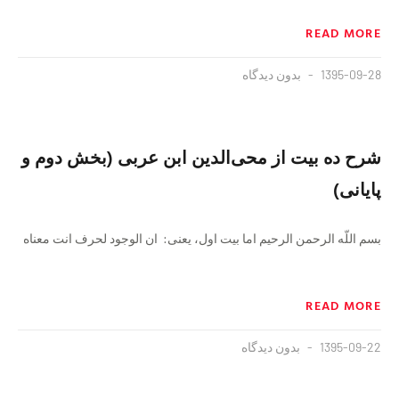
READ MORE
1395-09-28
بدون دیدگاه
شرح ده بيت از محى‌الدين ابن عربى‏ (بخش دوم و
پایانی)
بسم اللّه الرحمن الرحيم‏ اما بیت اول، یعنى: ان الوجود لحرف انت معناه‏
READ MORE
1395-09-22
بدون دیدگاه