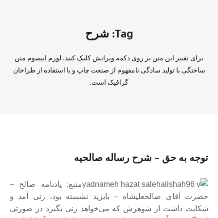
Tag: شرح
برای تغییر این متن بر روی دکمه ویرایش کلیک کنید. لورم ایپسوم متن
ساختگی با تولید سادگی نامفهوم از صنعت چاپ و با استفاده از طراحان
گرافیک است.
توجه به حق – شرح رساله صالحیه
منبع: یادنامه صالح –
حضرت آقای ص‍ال‍حع‍ل‍ی‍ش‍اه‌ – بایزید نشسته بود، زنى آمد و
شکایت داشت از شوهرش که مى‏‌خواهد زنى بگیرد در صورتى