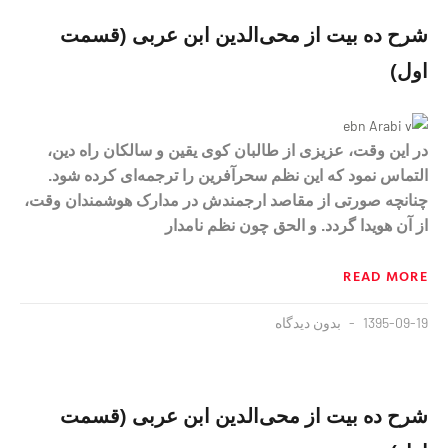
شرح ده بيت از محى‌الدين ابن عربى‏ (قسمت
اول)
در اين وقت، عزيزى از طالبان كوى يقين و سالكان راه دين،
التماس نمود كه اين نظم سحرآفرين را ترجمه‌‏اى كرده شود.
چنانچه صورتى از مقاصد ارجمندش در مدارک هوشمندان وقت،
از آن هويدا گردد. و الحق چون نظم نامدار
READ MORE
1395-09-19
بدون دیدگاه
شرح ده بيت از محى‌الدين ابن عربى‏ (قسمت