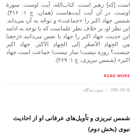
است [که] رهبر است. کتاب‌الله، آیت اوست. سورهٔ
اوست. در آن آیت آیت‌هاست (همان، ج ۱: ۳۱۶).
شمس جهاد اکبر را «جماعت» و توجّه به آن می‌داند.
این نظر او، بر خلاف نظر علماست که با توجه به ادامه
این حدیث، جهاد اکبر را جهاد با نفس می‌دانند.«رَجعنا
مِن الجِهادِ الاَصغَرِ اِلی الجِهادِ الاَکبَر. جهاد اکبر
چیست؟ روزه نیست! نماز نیست! جماعت است جهاد
اکبر» (شمس تبریزی، ج ۱: ۲۶۹).
READ MORE
1396-06-16
بدون دیدگاه
شمس تبریزی و تأویل‌های عرفانی او از احادیث
نبوی (بخش دوم)