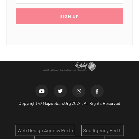
SIGN UP
Copyright ©
Majzooban.Org
2024. All Rights Reserved
Web Design Agency Perth
Seo Agency Perth