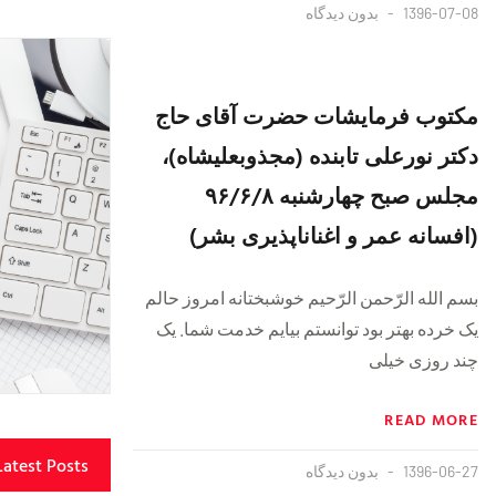
1396-07-08
بدون دیدگاه
مکتوب فرمایشات حضرت آقای حاج
دکتر نورعلی تابنده (مجذوبعلیشاه)،
مجلس صبح چهارشنبه ۹۶/۶/۸
(افسانه عمر و اغناناپذیری بشر)
بسم الله الرّحمن الرّحیم خوشبختانه امروز حالم
یک خرده بهتر بود توانستم بیایم خدمت شما. یک
چند روزی خیلی
READ MORE
Latest Posts
1396-06-27
بدون دیدگاه