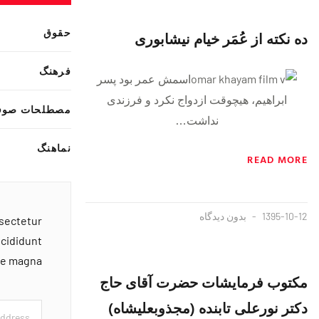
حقوق
ده نکته از عُمَر خیام نیشابوری
فرهنگ
اسمش عمر بود پسر
ابراهیم، هیچوقت ازدواج نکرد و فرزندی
مصطلحات صوف
نداشت…
نماهنگ
READ MORE
1395-10-12
بدون دیدگاه
nsectetur
ncididunt
ore magna
مکتوب فرمایشات حضرت آقای حاج
دکتر نورعلی تابنده (مجذوبعلیشاه)