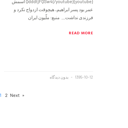
{youtube}QdddtjFQSw4{/youtube} اسمش
عمر بود پسر ابراهیم، هیچوقت ازدواج نکرد و
فرزندی نداشت… منبع: ملّیون ایران
READ MORE
1395-10-12
بدون دیدگاه
1
2
Next »
« Previous