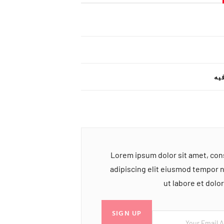
یه
Lorem ipsum dolor sit amet, co
adipiscing elit eiusmod tempor 
ut labore et dol
SIGN UP