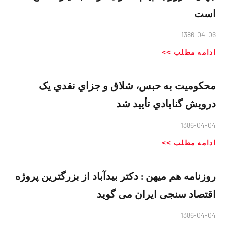
است
1386-04-06
ادامه مطلب >>
محكوميت به حبس، شلاق و جزاي نقدي يک
درويش گنابادي تأييد شد
1386-04-04
ادامه مطلب >>
روزنامه هم میهن : دكتر بيدآباد از بزرگترين پروژه
اقتصاد سنجی ایران می گوید
1386-04-04