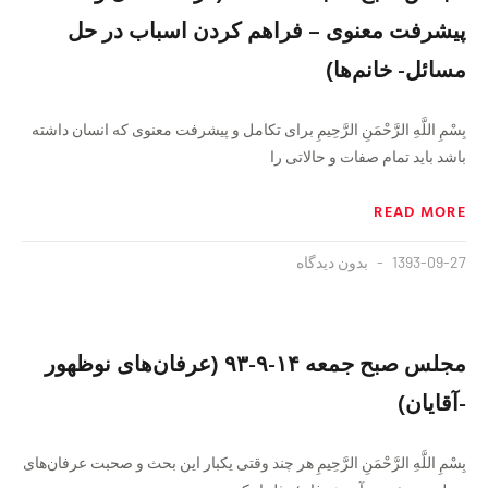
پیشرفت معنوی – فراهم کردن اسباب در حل
مسائل- خانم‌ها)
بِسْمِ اللَّهِ الرَّحْمَنِ الرَّحِيمِ برای تکامل و پیشرفت معنوی که انسان داشته
باشد باید تمام صفات و حالاتی را
READ MORE
1393-09-27
بدون دیدگاه
مجلس صبح جمعه ۱۴-۹-۹۳ (عرفان‌های نوظهور
-آقایان)
بِسْمِ اللَّهِ الرَّحْمَنِ الرَّحِيمِ هر چند وقتی یکبار این بحث و صحبت عرفان‌های