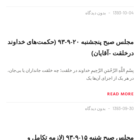
1393-10-04
بدون دیدگاه
مجلس صبح پنجشنبه ۲۰-۹-۹۳ (حکمت‌های خداوند
درخلقت -آقایان)
بِسْمِ اللَّهِ الرَّحْمَنِ الرَّحِيمِ خداوند در خلقت؛ چه خلقت جانداران یا بی‌جان،
در هر یک از اجزای آن‌ها یک
READ MORE
1393-09-30
بدون دیدگاه
مجلس صبح شنبه ۱۵-۹-۹۳ (لازمه تکامل و