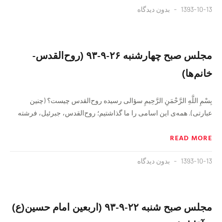
1393-10-13
بدون دیدگاه
مجلس صبح چهارشنبه ۲۶-۹-۹۳ (روح‌القدس-
خانم‌ها)
بِسْمِ اللَّهِ الرَّحْمَنِ الرَّحِيمِ سؤالی رسیده روح‌القدس چیست؟ (چنین
عبارتی). همه‌ی این اسامی را ما گذاشتیم؛ روح‌القدس، جبرئیل، فرشته
READ MORE
1393-10-13
بدون دیدگاه
مجلس صبح شنبه ۲۲-۹-۹۳ (اربعین امام حسین(ع)