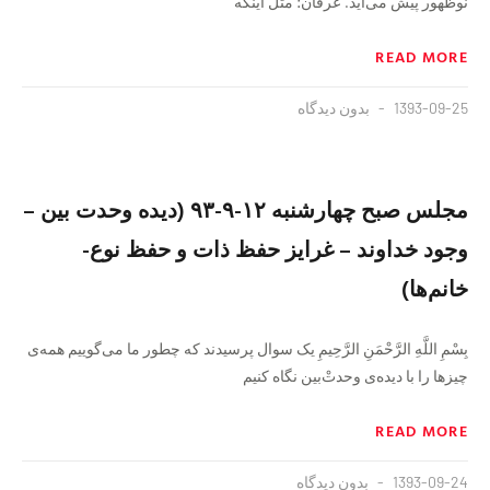
نوظهور پیش می‌آید. عرفان؛ مثل اینکه
READ MORE
1393-09-25
بدون دیدگاه
مجلس صبح چهارشنبه ۱۲-۹-۹۳ (دیده وحدت بین –
وجود خداوند – غرایز حفظ ذات و حفظ نوع-
خانم‌ها)
بِسْمِ اللَّهِ الرَّحْمَنِ الرَّحِيمِ یک سوال پرسیدند که چطور ما می‌گوییم همه‌ی
چیزها را با دیده‌ی وحدت‌ْبین نگاه کنیم
READ MORE
1393-09-24
بدون دیدگاه