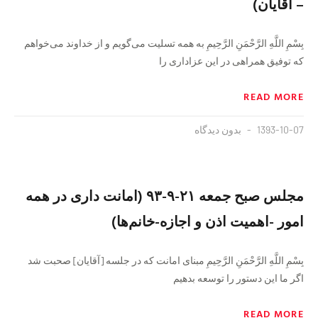
– آقایان)
بِسْمِ اللَّهِ الرَّحْمَنِ الرَّحِيمِ به همه تسلیت می‌گویم و از خداوند می‌خواهم
که توفیق همراهی در این عزاداری را
READ MORE
1393-10-07
بدون دیدگاه
مجلس صبح جمعه ۲۱-۹-۹۳ (امانت داری در همه
امور -اهمیت اذن و اجازه-خانم‌ها)
بِسْمِ اللَّهِ الرَّحْمَنِ الرَّحِيمِ مبنای امانت که در جلسه [آقایان] صحبت شد
اگر ما این دستور را توسعه بدهیم
READ MORE