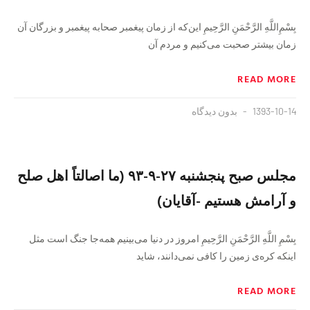
بِسْمِ‌اللَّهِ الرَّحْمَنِ الرَّحِيمِ این‌که از زمان پیغمبر صحابه پیغمبر و بزرگان آن
زمان بیشتر صحبت می‌کنیم و مردم آن
READ MORE
1393-10-14
بدون دیدگاه
مجلس صبح پنجشنبه ۲۷-۹-۹۳ (ما اصالتاً اهل صلح
و آرامش هستیم -آقایان)
بِسْمِ اللَّهِ الرَّحْمَنِ الرَّحِيمِ امروز در دنیا می‌بینیم همه‌جا جنگ است مثل
اینکه کره‌ی زمین را کافی نمی‌دانند، شاید
READ MORE