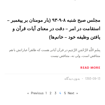
مجلس صبح شنبه ۸-۹-۹۳ (بار مومنان بر پیغمبر –
استقامت در امر – دقت در معنای آیات قرآن و
یافتن وظیفه خود – خانم‌ها)
بِسْمِ اللَّهِ الرَّحْمَنِ الرَّحِيمِ در قرآن آیاتی هست که ظاهراً عباراتش با هم
متناقض است، ولی نه، متناقض نیست
READ MORE
1393-09-13
بدون دیدگاه
1
2
3
4
5
Next »
« Previous