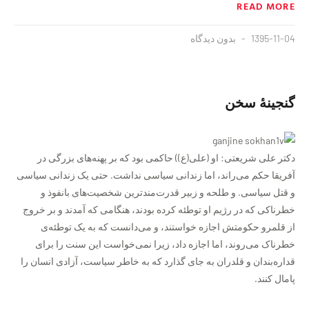
READ MORE
1395-11-04
بدون دیدگاه
گنجینهٔ سخن
دکتر علی شریعتی: او (علی(ع)) حاكمی بود كه بر پهنه‌های بزرگی در
آفريقا حكم می‌راند، اما زندانی سياسی نداشت. حتی يک زندانی سياسی
و قتل سياسی. و طلحه و زبير قدرت‌مندترين شخصیت‌های بانفوذ و
خطرناكی كه در رژيم او توطئه كرده بودند، هنگامی كه آمدند و بر خروج
از قلمرو حكومتش اجازه خواستند، و می‌دانست كه به يک توطئه‌ی
خطرناک می‌روند، اما اجازه داد، زيرا نمی‌خواست اين سنت را برای
قداره‌بندان و قلدران به جای گذارد كه به خاطر سياست، آزادی انسان را
پامال كنند.