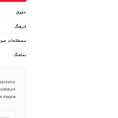
حقوق
فرهنگ
مصطلحات صوف
نماهنگ
nsectetur
ncididunt
ore magna