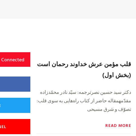
y Connected
قلب مؤمن عرش خداوند رحمان است
(بخش اول)
دكتر سيد حسين نصرترجمه: سيّد نادر محمّدزاده
مقدّمهمقاله حاضر از كتاب راه‏‌هايى به ‏سوى قلب:
R
تصوّف و شرق مسيحى
READ MORE
NEL