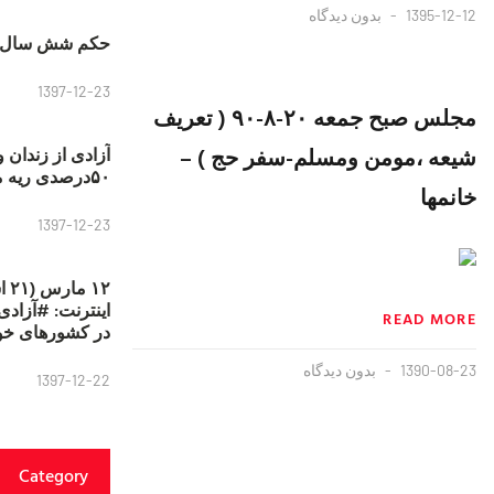
1395-12-12
بدون دیدگاه
حکم شش سال ح
1397-12-23
مجلس صبح جمعه ۲۰-۸-۹۰ ( تعریف
شیعه ،مومن ومسلم-سفر حج ) –
آزادی از زندان 
۵۰درصدی ریه مصطفی دانشجو
خانمها
1397-12-23
۱۲
READ MORE
در کشورهای خو
1390-08-23
بدون دیدگاه
1397-12-22
Category