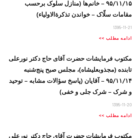
۹۵/۱۱/۱۵ – خانم‌ها (منازل سلوک برحسب
مقامات سلّاک – خواندن تذکرةالاولیاء)
1395-11-21
ادامه مطلب >>
مکتوب فرمایشات حضرت آقای حاج دکتر نورعلی
تابنده (مجذوبعلیشاه)، مجلس صبح پنج‌شنبه
۹۵/۱۱/۱۴ – آقایان (پاسخ سؤالات مشابه – توحید
و شرک – شرک جلی و خفی)
1395-11-20
ادامه مطلب >>
مکتوب فرمایشات حضرت آقای حاج دکتر نورعلی