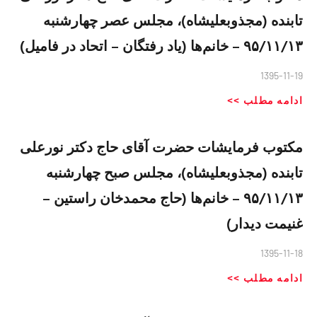
تابنده (مجذوبعلیشاه)، مجلس عصر چهارشنبه
۹۵/۱۱/۱٣ – خانم‌ها (یاد رفتگان – اتحاد در فامیل)
1395-11-19
ادامه مطلب >>
مکتوب فرمایشات حضرت آقای حاج دکتر نورعلی
تابنده (مجذوبعلیشاه)، مجلس صبح چهارشنبه
۹۵/۱۱/۱٣ – خانم‌ها (حاج محمدخان راستین –
غنیمت دیدار)
1395-11-18
ادامه مطلب >>