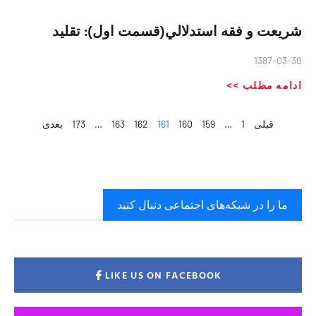
شريعت و فقه استدلالي(قسمت اول): تقليد
1387-03-30
ادامه مطلب >>
قبلی
1
…
159
160
161
162
163
…
173
بعدی
ما را در شبکه‌های اجتماعی دنبال کنید
LIKE US ON FACEBOOK