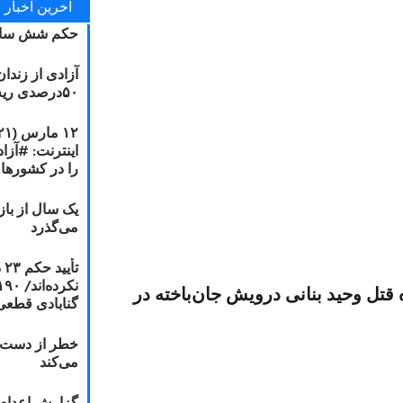
آخرین اخبار
حکم شش سال
آزادی از زندا
۵۰درصدی ریه مصطفی دانشجو
را در کشورها
یک سال از با
می‌گذرد
ت
تل وحید بنانی درویش جان‌باخته در
گنابادی قطعی
خطر از دست دا
می‌کند
گزارش اعدام ۲۰۱۸: قصاص و بخش