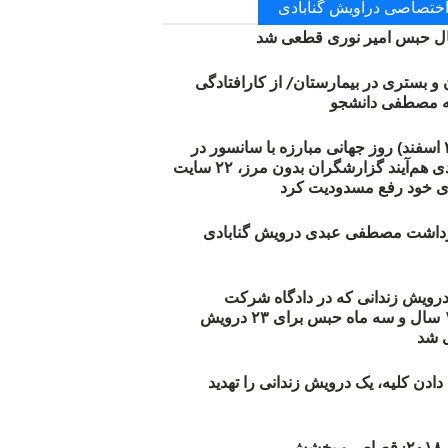
 اختصاصی دراویش گنابادی
 حبس امیر نوری قطعی شد
ن و بستری در بیمارستان/ از کارافتادگی
۱۲ مارس (۲۱ اسفند) روز جهانی مبارزه با سانسور در
اینترنت: #آزادی هم‌آیند گزارشگران‌ بدون مرز، ۲۲ سایت
ی خود رفع مسدودیت کرد
زداشت مصطفی عبدی درویش گنابادی
أیید حکم ۲۳ درویش زندانی که در دادگاه شرکت
نکرده‌اند/ ۱۹۰ سال و سه ماه حبس برای ۲۳ درویش
 شد
دن کلیه، یک درویش زندانی را تهدید
ش