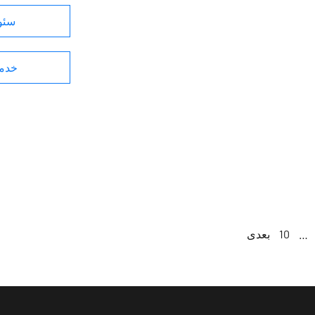
سئو 
خدما
…
10
بعدی