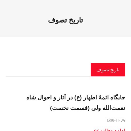
تاریخ تصوف
تاریخ تصوف
جایگاه ائمۀ اطهار (ع) در آثار و احوال شاه
نعمت‌الله ولی (قسمت نخست)
1396-11-04
ادامه مطلب >>