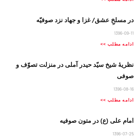
در مسلخِ عشق/ غزا و جهاد نزد صوفیّه
1396-09-11
ادامه مطلب >>
نظريهٔ شيخ سيّد حيدر آملى در منزلت تصوّف و
صوفى
1396-08-16
ادامه مطلب >>
امام علی (ع) در متون صوفیه
1396-07-25