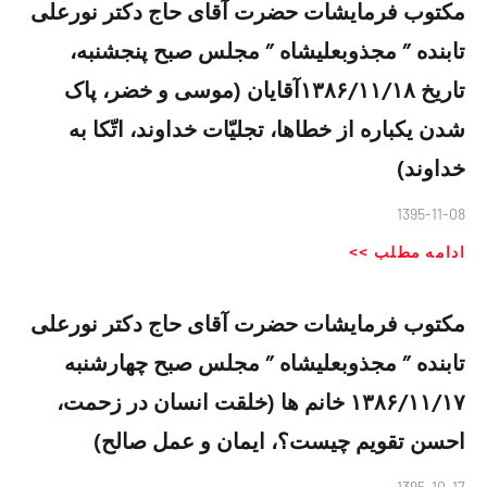
مکتوب فرمایشات حضرت آقای حاج دکتر نورعلی
تابنده ” مجذوبعلیشاه ” مجلس صبح پنجشنبه،
تاریخ ۱۳۸۶/۱۱/۱۸آقایان (موسی و خضر، پاک
شدن یکباره از خطاها، تجلیّات خداوند، اتّکا به
خداوند)
1395-11-08
ادامه مطلب >>
مکتوب فرمایشات حضرت آقای حاج دکتر نورعلی
تابنده ” مجذوبعلیشاه ” مجلس صبح چهارشنبه
۱۳۸۶/۱۱/۱۷ خانم ها (خلقت انسان در زحمت،
احسن تقویم چیست؟، ایمان و عمل صالح)
1395-10-17